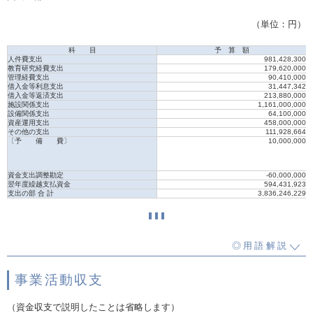
（単位：円）
科 目
予 算 額
人件費支出
981,428,300
教育研究経費支出
179,620,000
管理経費支出
90,410,000
借入金等利息支出
31,447,342
借入金等返済支出
213,880,000
施設関係支出
1,161,000,000
設備関係支出
64,100,000
資産運用支出
458,000,000
その他の支出
111,928,664
〔予 備 費〕
10,000,000
資金支出調整勘定
-60,000,000
翌年度繰越支払資金
594,431,923
支出の部 合 計
3,836,246,229
◎用語解説
事業活動収支
（資金収支で説明したことは省略します）