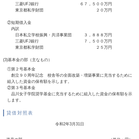
三菱UFJ銀行
６７，５００万円
東京都私学財団
２０万円
②短期借入金
内訳
日本私立学校振興・共済事業団
３，８８８万円
三菱UFJ銀行
７，５００万円
東京都私学財団
２５万円
(3)基本金の部（主なもの）
①第２号基本金
創立９０周年記念 校舎等の全面改築・増築事業に充当するために
組入した資金の保有額を示します。
②第３号基本金
品川女子学院奨学基金に充当するために組入した資金の保有額を示
します。
貸借対照表
令和2年3月31日