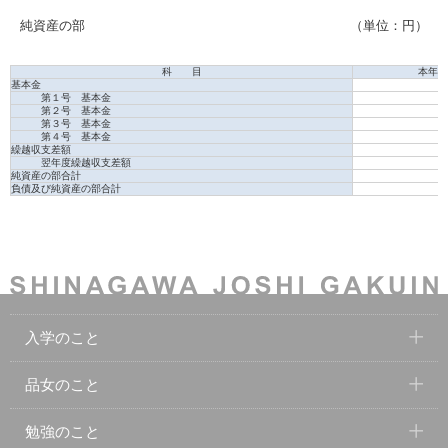
純資産の部
（単位：円）
科 目
本年度
基本金
第１号 基本金
第２号 基本金
第３号 基本金
第４号 基本金
繰越収支差額
翌年度繰越収支差額
純資産の部合計
負債及び純資産の部合計
入学のこと
品女のこと
勉強のこと