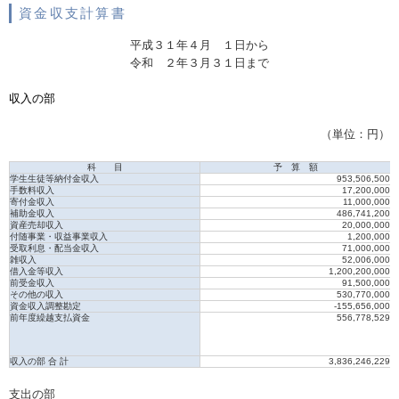
資金収支計算書
平成３１年４月 １日から
令和 ２年３月３１日まで
収入の部
（単位：円）
科 目
予 算 額
学生生徒等納付金収入
953,506,500
手数料収入
17,200,000
寄付金収入
11,000,000
補助金収入
486,741,200
資産売却収入
20,000,000
付随事業・収益事業収入
1,200,000
受取利息・配当金収入
71,000,000
雑収入
52,006,000
借入金等収入
1,200,200,000
前受金収入
91,500,000
その他の収入
530,770,000
資金収入調整勘定
-155,656,000
前年度繰越支払資金
556,778,529
収入の部 合 計
3,836,246,229
支出の部