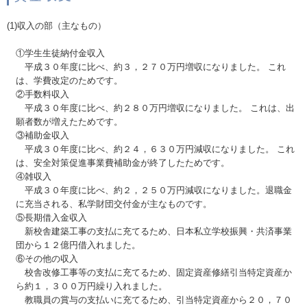
(1)収入の部（主なもの）
①学生生徒納付金収入
平成３０年度に比べ、約３，２７０万円増収になりました。 これ
は、学費改定のためです。
②手数料収入
平成３０年度に比べ、約２８０万円増収になりました。 これは、出
願者数が増えたためです。
③補助金収入
平成３０年度に比べ、約２４，６３０万円減収になりました。 これ
は、安全対策促進事業費補助金が終了したためです。
④雑収入
平成３０年度に比べ、約２，２５０万円減収になりました。退職金
に充当される、私学財団交付金が主なものです。
⑤長期借入金収入
新校舎建築工事の支払に充てるため、日本私立学校振興・共済事業
団から１２億円借入れました。
⑥その他の収入
校舎改修工事等の支払に充てるため、固定資産修繕引当特定資産か
ら約１，３００万円繰り入れました。
教職員の賞与の支払いに充てるため、引当特定資産から２０，７０