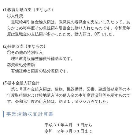
(1)教育活動収支（主なもの）
①人件費
退職給与引当金繰入額は、教職員の退職金を支払いに先だって、あ
らかじめ毎年度その負担額を引当金に繰り入れたものです。令和元年
度は退職金の支払額が多かったため、繰入額は、0円でした。
(2)特別収支（主なもの）
①その他の特別収入
理科教育設備整備費等補助金です。
②資産処分差額
有価証券と図書の処分差額です。
(3)基本金組入額合計
第１号基本金組入額は、建物、機器備品、図書、建設仮勘定等の本
年度取得額および校地購入時の借入金の本年度返済額等を示すもので
す。令和元年度の組入額は、約３１，８００万円でした。
事業活動収支計算書
平成３１年４月 １日から
令和 ２年３月３１日まで