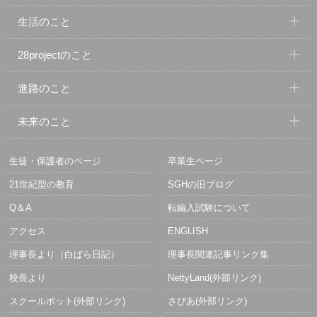
生活のこと
28projectのこと
進路のこと
未来のこと
生徒・保護者のページ
卒業生ページ
21世紀型の教育
SGHの旧ブログ
Q＆A
転編入試験について
アクセス
ENGLISH
理事長より（白ばら日記）
理事長関連記事リンク集
校長より
NettyLand(外部リンク)
スクールポット(外部リンク)
さぴあ(外部リンク)