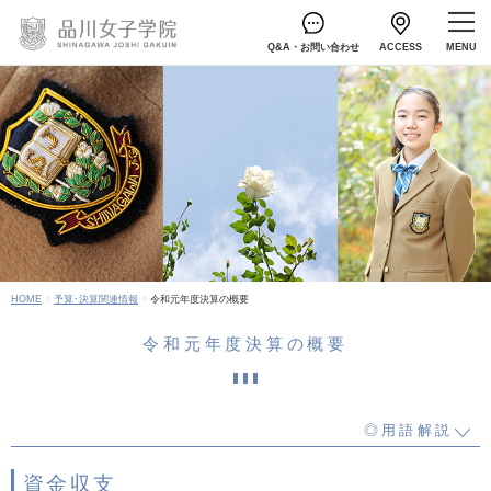
Q&A・お問い合わせ
ACCESS
HOME
予算･決算関連情報
令和元年度決算の概要
令和元年度決算の概要
◎用語解説
資金収支