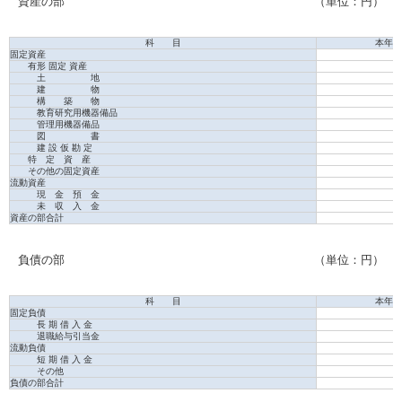
資産の部
（単位：円）
科 目
本年度
固定資産
有形 固定 資産
土 地
建 物
構 築 物
教育研究用機器備品
管理用機器備品
図 書
建 設 仮 勘 定
特 定 資 産
その他の固定資産
流動資産
現 金 預 金
未 収 入 金
資産の部合計
負債の部
（単位：円）
科 目
本年度
固定負債
長 期 借 入 金
退職給与引当金
流動負債
短 期 借 入 金
その他
負債の部合計