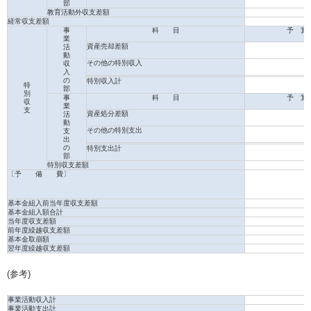
部
教育活動外収支差額
経常収支差額
事
科 目
予 算
業
資産売却差額
活
動
その他の特別収入
収
入
の
特別収入計
特
部
別
事
科 目
予 算
収
業
支
資産処分差額
活
動
その他の特別支出
支
出
の
特別支出計
部
特別収支差額
〔予 備 費〕
基本金組入前当年度収支差額
基本金組入額合計
当年度収支差額
前年度繰越収支差額
基本金取崩額
翌年度繰越収支差額
(参考)
事業活動収入計
事業活動支出計