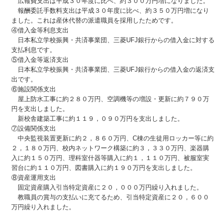
広報費支出は平成３０年度に比べ、約３００万円増になりました。
報酬委託手数料支出は平成３０年度に比べ、約３５０万円増になり
ました。これは産休代替の派遣職員を採用したためです。
④借入金等利息支出
日本私立学校振興・共済事業団、三菱UFJ銀行からの借入金に対する
支払利息です。
⑤借入金等返済支出
日本私立学校振興・共済事業団、三菱UFJ銀行からの借入金の返済支
出です。
⑥施設関係支出
屋上防水工事に約２８０万円、空調機等の増設・更新に約７９０万
円を支出しました。
新校舎建築工事に約１１９，０９０万円を支出しました。
⑦設備関係支出
中央監視装置更新に約２，８６０万円、C棟の生徒用ロッカー等に約
２，１８０万円、校内ネットワーク構築に約３，３３０万円、楽器購
入に約１５０万円、理科室什器等購入に約１，１１０万円、被服室実
習台に約１１０万円、図書購入に約１９０万円を支出しました。
⑧資産運用支出
固定資産購入引当特定資産に２０，０００万円繰り入れました。
教職員の賞与の支払いに充てるため、引当特定資産に２０，６００
万円繰り入れました。