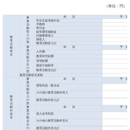
（単位：円）
科 目
予 算
事
学生生徒等納付金
業
手数料
活
動
寄付金
収
経常費等補助金
入
付随事業収入
教
の
雑収入
育
部
教育活動収入計
活
事
科 目
予 算
動
業
収
人件費
活
支
教育研究経費
動
支
管理経費
出
徴収不能額等
の
教育活動支出計
部
教育活動収支差額
事
科 目
予 算
業
受取利息・配当金
活
動
その他の教育活動外収入
収
入
教
の
育
教育活動外収入計
部
活
動
事
科 目
予 算
外
業
借入金等利息
収
活
支
動
その他の教育活動外支出
支
出
の
教育活動外支出計