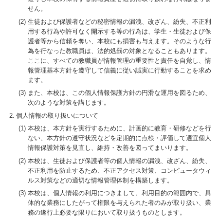
せん。
生徒および保護者などの秘密情報の漏洩、改ざん、紛失、不正利
用する行為や許可なく開示する等の行為は、学生・生徒および保
護者等から信頼を奪い、本校にも損害も与えます。そのような行
為を行なった教職員は、法的処罰の対象となることもあります。
ここに、すべての教職員が情報管理の重要性と責任を自覚し、情
報管理基本方針を遵守して信義に従い誠実に行動することを求め
ます。
また、本校は、この個人情報保護方針の円滑な運用を図るため、
次のような対策を講じます。
個人情報の取り扱いについて
本校は、本方針を実行するために、計画的に教育・研修などを行
ない、本方針の遵守状況などを定期的に点検・評価して適宜個人
情報保護対策を見直し、維持・改善を図ってまいります。
本校は、生徒および保護者等の個人情報の漏洩、改ざん、紛失、
不正利用を防止するため、不正アクセス対策、コンピュータウィ
ルス対策などの適切な情報管理体制を構築します。
本校は、個人情報の利用につきまして、利用目的の範囲内で、具
体的な業務にしたがって権限を与えられた者のみが取り扱い、業
務の遂行上必要な限りにおいて取り扱うものとします。