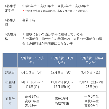
○募集予
中学3年生・高校1年生・高校2年生・高校3年生
定学年
＊
中学 3 年生は 3 月試験のみ、高校 3 年生は 7 月試験のみ
○募集人
各若干名
員
○受験資
1. 他校において当該学年に在籍している者
格
2. 一家転住、海外からの帰国のみ、尚且つ一家転住の場
合は必修科目が未履修にならない事
7月試験（９月入
12月試験（１月
3月試験（翌年4
学）
入学）
月入学）
試験日
7月１３日（月）
12月８日（火）
3月５日（金）
出願期
6月30日(火)～７
11月２5日(水)～
2月20日(土)～2月
間
月6日(月)
12月1日(火)
26日(金)
高校1年生
中学3年生
対象学
高校1年生
高校2年生
高校1年生
年
高校2年生
高校3年生
高校2年生