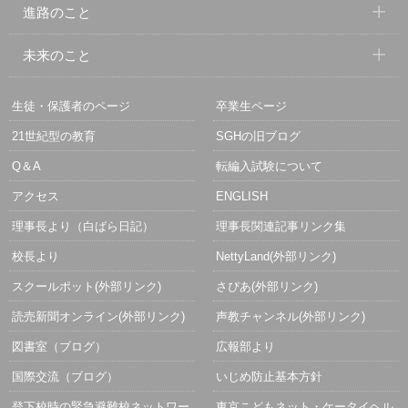
進路のこと
未来のこと
生徒・保護者のページ
卒業生ページ
21世紀型の教育
SGHの旧ブログ
Q＆A
転編入試験について
アクセス
ENGLISH
理事長より（白ばら日記）
理事長関連記事リンク集
校長より
NettyLand(外部リンク)
スクールポット(外部リンク)
さぴあ(外部リンク)
読売新聞オンライン(外部リンク)
声教チャンネル(外部リンク)
図書室（ブログ）
広報部より
国際交流（ブログ）
いじめ防止基本方針
登下校時の緊急避難校ネットワー
東京こどもネット・ケータイヘル