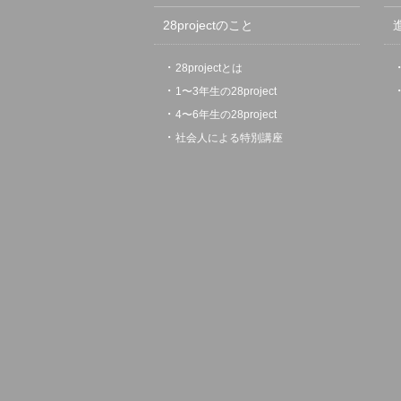
28projectのこと
28projectとは
1〜3年生の28project
4〜6年生の28project
社会人による特別講座