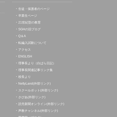
生徒・保護者のページ
卒業生ページ
21世紀型の教育
SGHの旧ブログ
Q＆A
転編入試験について
アクセス
ENGLISH
理事長より（白ばら日記）
理事長関連記事リンク集
校長より
NettyLand(外部リンク)
スクールポット(外部リンク)
さぴあ(外部リンク)
読売新聞オンライン(外部リンク)
声教チャンネル(外部リンク)