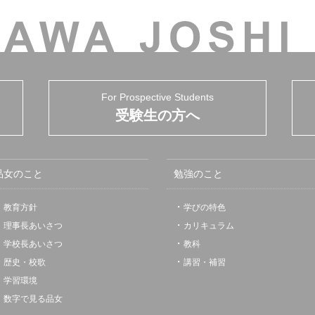
For Prospective Students
受験生の方へ
品女のこと
勉強のこと
教育方針
学びの特色
理事長あいさつ
カリキュラム
学校長あいさつ
教科
歴史・校歌
講習・補習
学習環境
数字で見る品女