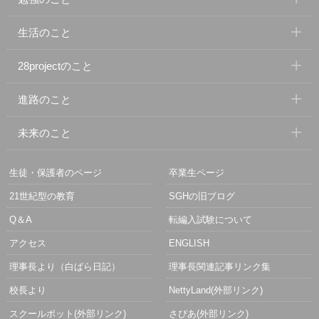
生活のこと
28projectのこと
進路のこと
未来のこと
生徒・保護者のページ
卒業生ページ
21世紀型の教育
SGHの旧ブログ
Q＆A
転編入試験について
アクセス
ENGLISH
理事長より（白ばら日記）
理事長関連記事リンク集
校長より
NettyLand(外部リンク)
スクールポット(外部リンク)
さぴあ(外部リンク)