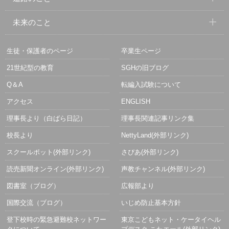
未来のこと
生徒・保護者のページ
卒業生ページ
21世紀型の教育
SGHの旧ブログ
Q＆A
転編入試験について
アクセス
ENGLISH
理事長より（白ばら日記）
理事長関連記事リンク集
校長より
NettyLand(外部リンク)
スクールポット(外部リンク)
さぴあ(外部リンク)
読売新聞オンライン(外部リンク)
声教チャンネル(外部リンク)
図書室（ブログ）
広報部より
国際交流（ブログ）
いじめ防止基本方針
登下校時の緊急避難校ネットワー
東京こどもネット・ケータイヘル