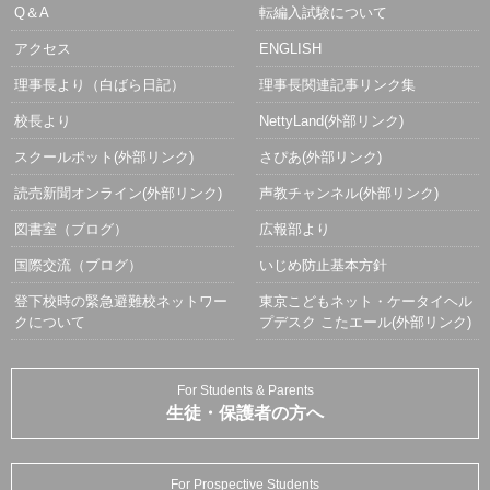
Q＆A
転編入試験について
アクセス
ENGLISH
理事長より（白ばら日記）
理事長関連記事リンク集
校長より
NettyLand(外部リンク)
スクールポット(外部リンク)
さぴあ(外部リンク)
読売新聞オンライン(外部リンク)
声教チャンネル(外部リンク)
図書室（ブログ）
広報部より
国際交流（ブログ）
いじめ防止基本方針
登下校時の緊急避難校ネットワー
東京こどもネット・ケータイヘル
クについて
プデスク こたエール(外部リンク)
For Students & Parents
生徒・保護者の方へ
For Prospective Students