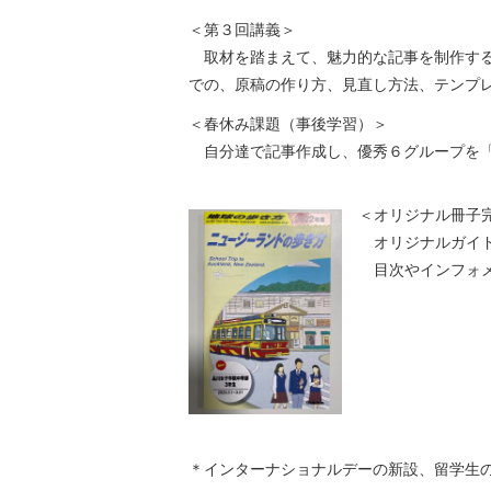
＜第３回講義＞
取材を踏まえて、魅力的な記事を制作する
での、原稿の作り方、見直し方法、テンプ
＜春休み課題（事後学習）＞
自分達で記事作成し、優秀６グループを「
＜オリジナル冊子
オリジナルガイド
目次やインフォメ
＊インターナショナルデーの新設、留学生