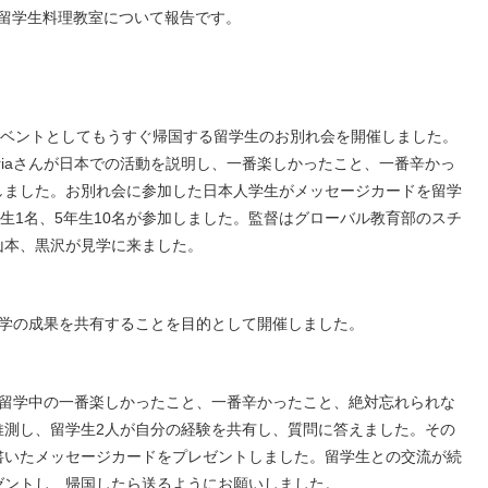
rtyと留学生料理教室について報告です。
イベントとしてもうすぐ帰国する留学生のお別れ会を開催しました。
Mariaさんが日本での活動を説明し、一番楽しかったこと、一番辛かっ
しました。お別れ会に参加した日本人学生がメッセージカードを留学
年生1名、5年生10名が参加しました。監督はグローバル教育部のスチ
山本、黒沢が見学に来ました。
留学の成果を共有することを目的として開催しました。
は留学中の一番楽しかったこと、一番辛かったこと、絶対忘れられな
推測し、留学生2人が自分の経験を共有し、質問に答えました。その
書いたメッセージカードをプレゼントしました。留学生との交流が続
ゼントし、帰国したら送るようにお願いしました。