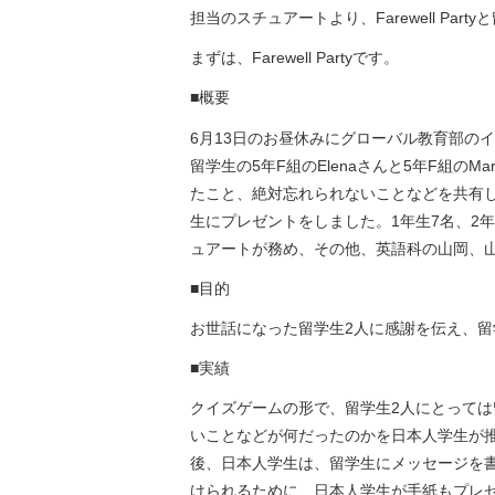
担当のスチュアートより、Farewell Pa
まずは、Farewell Partyです。
■概要
6月13日のお昼休みにグローバル教育部の
留学生の5年F組のElenaさんと5年F組の
たこと、絶対忘れられないことなどを共有
生にプレゼントをしました。1年生7名、2
ュアートが務め、その他、英語科の山岡、
■目的
お世話になった留学生2人に感謝を伝え、
■実績
クイズゲームの形で、留学生2人にとって
いことなどが何だったのかを日本人学生が
後、日本人学生は、留学生にメッセージを
けられるために、日本人学生が手紙もプレ