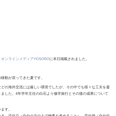
、
オンラインメディアYOSORO
に本日掲載されました。
の移動が戻ってきた夏です。
などの海外交流には厳しい環境でしたが、その中でも様々な工夫を凝
きました。4年学年主任の白石より修学旅行とその後の成果について
います。
める、④自立（自分の力のみで物事を進めること）、⑤自律（自分自