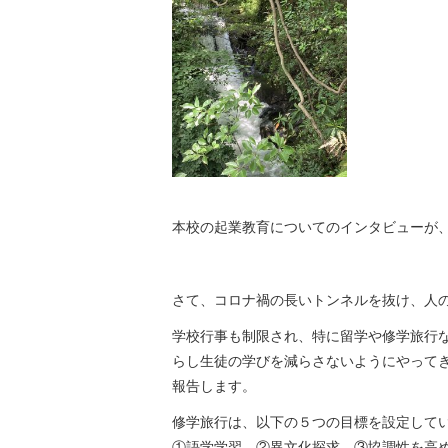
本校の起業教育についてのインタビューが
さて、コロナ禍の長いトンネルを抜け、人
学校行事も制限され、特に留学や修学旅行
らし生徒の学びを減らさないようにやって
報告します。
修学旅行は、以下の５つの目標を設定して
①語学学習、②異文化探求、③協調性を高