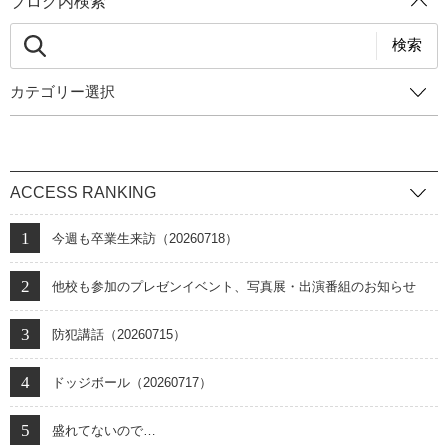
ブログ内検索
援してあげてください。 昨日見つけた梅の枝。「百花の魁」寒く厳しい
ました。電車遅延ではある程度までなら待ちますので、電話連絡をいた
冬を経て、暖かで明るい季節の訪れを予感させてくれる開運の花です。
だけると助かります。 ・今年は、出願、合格発表、入学手続きまでミラ
検索
＊明日９日火曜の夜２０時からオンラインでお話をします。HatchEduオ
イコンパスというWEBサービスを使いました。学校からの説明不足や、
ンラインセミナー #1「 GIGAスクール時代の学校のあり方を考える」
カテゴリー選択
ページが見られないなど、ご不便をおかけした部分もあったと思いま
Zoom 終了後、質問が多いときは、クラブハウスアプリに場所を移すかも
す。あらためてお詫びいたします。 ・2月1日の合格発表時はHPのサーバ
しれないとのことです。 ＊10日(水）の22時からは、「コロナ禍の子供の
ーが重かったです。対策を練っていたのですがまだまだ不十分でした。
教育と心の健康」というテーマで議論します。
ミライコンパスの合格発表ページのリンクをあらかじめ保存しておく
ACCESS RANKING
と、学校HPが重くても問題なく見られます。その一方、受験生でない方
などお急ぎでない方は、翌日や入試期間が終わってから見ていただけれ
今週も卒業生来訪（20260718）
ばと思います。ご協力お願いします。 ・2月2日は雨でした。こちらは大
きな問題はなかったです。 ・2月4日の表現力総合型は、試験終了後に公
他校も参加のプレゼンイベント、写真展・出演番組のお知らせ
立一貫との併願についてアンケート（無記名）を採りました。公立一貫
を併願した受験生は31％でした。都立桜修館が一番多く、都立白鴎、都
防犯講話（20260715）
立両国がその次でした。都内に限らず、他県の公立一貫校や国立大学付
属中の方など幅広い併願先でした。 広報部長 平川
ドッジボール（20260717）
盛れてないので…