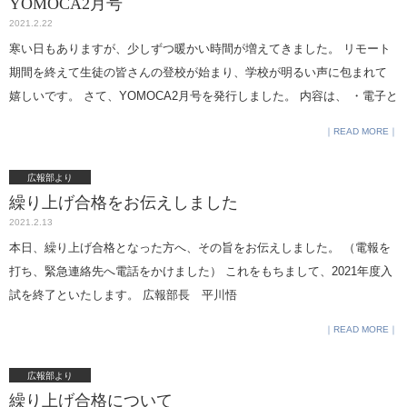
YOMOCA2月号
を実施しました。 一回目は、お金の使い方について考えました。最初
2021.2.22
に、 お金は使い方次第で社会課題解決に貢献することも出来るかもしれ
寒い日もありますが、少しずつ暖かい時間が増えてきました。 リモート
ないということを、 具体的な事例も含めながらお話していただきまし
期間を終えて生徒の皆さんの登校が始まり、学校が明るい声に包まれて
た。 寄付や投資についてもお話していただき、 自分のためだけではな
嬉しいです。 さて、YOMOCA2月号を発行しました。 内容は、 ・電子と
く、社会のため・ よりよい未来のためにお金を使うことが出来るという
紙の書籍の入荷 ・芥川賞/直木賞/本屋大賞 ・図書委員のおすすめの本 ・
READ MORE
ことを学びま した。その後グループに分かれ、「しあわせな未来っ
大学共通テストに出題の本 ・品女の入試で出題された本 等です。 ブログ
て？」「 自分ならお金をどう使ってしあわせな未来をつくる？」 という
では1枚目のみご覧いただけます。 どうぞよろしくお願いします。 図書
広報部より
問いに対し、ディスカッションを行いました。「 丸井グループと一緒に
室 名小路
繰り上げ合格をお伝えしました
やりたいことは？」という問いに対しては、 お金に関する講座の開催や
2021.2.13
クレジットカードの擬似体験が出来る仕 組みなど、様々なアイディアを
本日、繰り上げ合格となった方へ、その旨をお伝えしました。 （電報を
出しており、 お金に対する関心が高いことが伝わってきました。 二回目
打ち、緊急連絡先へ電話をかけました） これをもちまして、2021年度入
はグループでディスカッションした内容を全体に共有し、 しあわせな未
試を終了といたします。 広報部長 平川悟
来の実現に向けた抱負を1人1人が掲げました。「 助け合い」や「思いや
り」 といったキーワードをあげている生徒も多くおり、 今回の講座を通
READ MORE
してお金と社会のつながりを意識するようになった ようです。 お金は私
たちにとって身近なものですが、 日々の生活の中で使い道についてじっ
広報部より
くり考えたり、 人と話し合う機会は少ないと思います。しかし、 しあわ
繰り上げ合格について