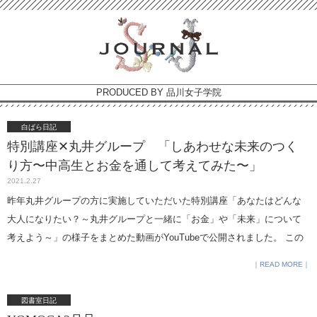
PRODUCED BY 品川女子学院
白ばら日記
特別講座✕丸井グループ 「しあわせな未来のつく
り方〜中高生とお金を通して考えてみた〜」
2021.2.27
昨年丸井グループの方に実施していただいた特別講座「あなたはどんな
大人になりたい？～丸井グループと一緒に「お金」や「未来」について
考えよう～」の様子をまとめた動画がYouTubeで公開されました。 この
特別講座は、丸井グループの「この指とーまれ！」という、持続可能な
READ MORE
社会へ向けた取り組みの一環として行われたものです。「この指とーま
れ！」←サイトへとべるようになっています。 そのときの様子を担当の
図書室日記
丸山からご紹介します。 丸井グループのみなさまをお招きし、特別講座