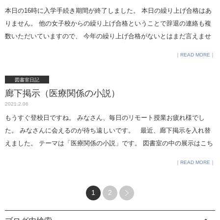
にならなくて気持ちがすっきりしない方へ、生徒の成長を見ていて教え
本日の16時に入学手続き期間が終了しました。 本日の繰り上げ合格はあ
られたことを三つシェアします。 １，未来から逆算する お子さんの長い
りません。 他の女子校からの繰り上げ合格ということで辞退の連絡も複
人生から見れば中学受験は一つの通過点です。 「そのとき思い通りにな
数いただいていますので、 今年の繰り上げ合格がないとはまだ言えませ
らなくてつらかったこと、こんなことに何の意味があるのだろうと思っ
んが、あるとすれば公立一貫校の発表や手続きが終わってから、 2月10日
READ MORE
ていたこと、その一つ一つの点が、後で振り返ると繋がって意味のある
以降になるかと思います。（昨年は2月11日と12日でした） 今年の結果
線を描いていた」 多くの卒業生が語っています。 ２，親のしたことは
については，こちらにあります。 ＊＊＊ ＜次年度に向けて2021年度入試
図書室日記
すべて愛情からのことと肯定する 中学受験は親主導の場合が多いと思い
の記録など＞ ・朝は検温と健康チェックのシートを入り口で提出してい
廊下掲示（医療関係の小説）
ます。ああすればよかったと後から思うこともあるかもしれません。し
ただきました。サーマルカメラや体温計での確認もさせてもらいまし
2021.2.06
かし、自分のことで親が悩んでいるのは子どもにとってかえってつらい
た。 ・試験室は例年より教室の机を減らし、1教室30席で実施しました。
もうすぐ登校日ですね。 みなさん、毎日のリモート授業お疲れ様でし
ことです。 中学生になれば、だんだんと自分のことは自分で決めて自立
休憩時間は窓を開けて換気をしました。 ・保護者控え室は、体育館とカ
た。 みなさんに会えるのが待ち遠しいです。 最近、廊下掲示を入れ替
するようになっていきます。親が自分の問題と子どもの問題を分けて考
フェテリアでした。換気をしましたが暖房を入れていましたので、そこ
えました。 テーマは「医療関係の小説」です。 図書室の中の展示はこち
えられるようになることが子どもの成長に繋がります。 すべての行動の
まで寒くなかったと思います。保護者の方が利用できる自販機では温か
らです。 医療従事者の方々は、日々緊張感のある業務をしています。 本
奥には価値観があります。親が子供への愛情からしたことは、いつかき
READ MORE
い飲み物の売り切れが多かったです。持参されるとよいと思います。 ・1
当に有難く感謝しています。 その医療現場に思いを馳せ、「医療関係の
っとお子さんに伝わります。 ３，得たものを見る お子さんが目標に向け
日に午前午後と本校を受験する方には、カフェテリアで持参したものを
小説」を読んではいかがでしょうか。 少しでも早く、新型コロナウイル
て頑張ったその過程にこそ意味があるはずです。得た物を数えてみま
食べられるようにしました。 ・2月1日の朝は京葉線が止まって、間に合
1
2
スの感染拡大が収束しますように。 図書室 名小路
す。 進学した学校に前向きな気持ちで通う子は必ず伸びます。 この学校
わないという方が複数いらっしゃいました。 今どこにいるなどの電話連
でよかったと思えるような学校生活をおくれるよう、ご家族みんなで応
絡をいただいていたので別室を用意して待ち、時間差で受験してもらい