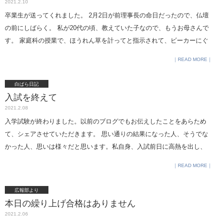
2021.2.10
い。 図書委員会広報班5年
卒業生が送ってくれました。 2月2日が前理事長の命日だったので、仏壇
の前にしばらく。 私が20代の頃、教えていた子なので、もうお母さんで
す。 家庭科の授業で、ほうれん草を計ってと指示されて、ビーカーにぐ
いぐい詰めていたという逸話を持つ子ですが、すっかり大人になってい
READ MORE
ろいろな気遣いをしてくれています。 入試の朝、玄関に立っていてふと
気づきました。お母さんとお嬢さんのコートの色やデザインが似ている
白ばら日記
ことに。 子供の成長を服の選び方に例えることがあります。 親が選び、
入試を終えて
友達が選び、自分で選ぶようになる。 「友達が選ぶ」と言うのは、 周囲
2021.2.08
に合わせたくなる時期と言う意味です。 ひな鳥があたたかな親鳥の懐か
入学試験が終わりました。以前のブログでもお伝えしたことをあらため
らいつか飛びたつように、子供は、徐々に自立し、 自分で意志決定でき
て、シェアさせていただきます。 思い通りの結果になった人、そうでな
るようになっていきます。 中高は、その大切な成長期を預かる場所なん
かった人、思いは様々だと思います。私自身、入試前日に高熱を出し、
だなぁと改めて思いました。 社会の変化が激しく、教育のあり方も大き
第一志望の試験中に気を失って医務室に運ばれた経験があるので、受験
READ MORE
く変わる節目に、迷うことも多い日々ですが、生徒の将来だけを見つめ
生の気持ち、おやごさんの気持ちを思うと、入学試験を実施する身とし
てやっていこうと強く思いました。 ＊本日、10日(水）の22時から、「コ
ても、受験生を送り出す身としても複雑な気持ちです。 しかし、30年近
広報部より
ロナ禍の子供の教育と心の健康」というテーマでクラブハウスアプリで
く、入学のその後を見てきて実感していることは、 「縁あって進学する
本日の繰り上げ合格はありません
のディスカッションに参加します。
学校が、その子とって一番いい学校」ということです。 結果が思い通り
2021.2.06