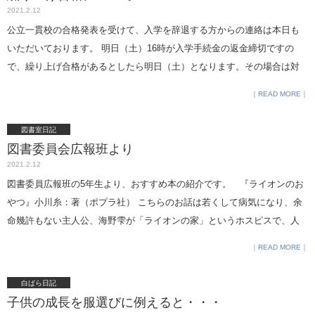
せな未来を実現していくために、 私たち消費者がお金の使い方について
2021.2.12
知り・考え・ 話し合うことが非常に重要なことであると再認識しまし
公立一貫校の合格発表を受けて、入学を辞退する方からの連絡は本日も
た。
いただいております。 明日（土）16時が入学手続金の返金締切ですの
で、繰り上げ合格があるとしたら明日（土）となります。その場合は対
象となった方へ電話をします。 広報部長 平川
READ MORE
図書室日記
図書委員会広報班より
2021.2.12
図書委員広報班の5年生より、おすすめ本の紹介です。 『ライオンのお
やつ』小川糸：著（ポプラ社） こちらのお話は若くして病気になり、余
命幾許もない主人公、海野雫が「ライオンの家」というホスピスで、人
生最後の日々を穏やかに、そして暖かい人間関係によって、満ち足りた
READ MORE
ものにしていくお話です。 この作品は2020年本屋大賞第2位を受賞した
作品で、著者の小川糸さんは食べ物を食べる時の描写を、頭の中で味を
白ばら日記
鮮明に想像できるぐらい、美味しそうに書いています。 一回読み終えて
子供の成長を服選びに例えると・・・
も、おかわりしたくなること間違いなしです。ぜひ読んでみてくださ