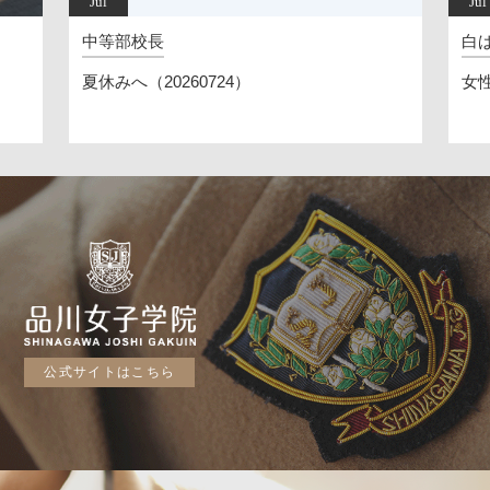
Jul
Jul
中等部校長
白
夏休みへ（20260724）
女
公式サイトはこちら