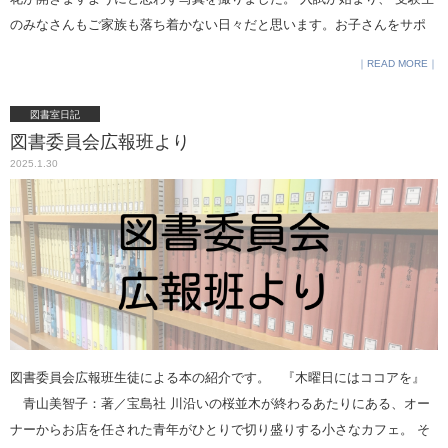
のスイーツ文化に関するプレゼンテーションもあるので、どうぞお楽し
どの人気で、本校教員と綿密な準備をして（生徒会役員でしたので在校
のみなさんもご家族も落ち着かない日々だと思います。お子さんをサポ
みに！ グローバル教育部
中からこういうことに慣れていたと思います）家庭科の金融教育と重複
ートする親御さんに少しでも気持ちの余裕を持っていただけるように、
READ MORE
しないよう実践的な内容で実施してくれました。写真は、在校中の起業
毎年、入試直前チェックリストをシェアさせていただいています。（著
体験で企画・販売した商品を紹介しているところ。このプログラムなど
書『伸びる子の育て方』の巻末に掲載したものです）最終確認のヒント
図書室日記
も経験し、経済学部へ進み、金融業界へ就職した卒業生ですから、比較
として、安心の一助にしていただければ幸いです。 □ 持ち物は学校ごと
図書委員会広報班より
的まっすぐな道を進んでいるように見えますが、高校２年の頃はどのよ
にチェック表で確認。書類は取り違えないように学校ごとにファイルし
2025.1.30
うに語っていたのでしょう？もしかすると全く違う未来だったかもしれ
ておく。 □ 体調不良に備え、マスクの替え、鼻血対応のティッシュ、エ
ません。
チケット袋等も持っておく。 □ 着る物は着やすくて温度調節ができるも
のを。（保護者室が寒い場合もあるので、親御さんも備えて） □ 前日は
消化のいい物を早めに食べて寝る。（寝られなくてもそれが普通。身体
を休めるだけでも大丈夫） □ 移動時間はもう一度シミュレーション。土
日はダイヤや到着ホームが違うことも。万が一に備えて他の路線があれ
ば見ておく。 □ 受験校の電話番号は控えておく。もしものときはまず連
絡を。 □ テストの後、結果は聞かない。結果で叱らない。（本人が一番
図書委員会広報班生徒による本の紹介です。 『木曜日にはココアを』
感じています）ただ、理社の時事問題はその年の傾向があるのでチェッ
青山美智子：著／宝島社 川沿いの桜並木が終わるあたりにある、オー
クした方がいいことも。そのとき、ケアレスに気づいても、「次はどう
ナーからお店を任された青年がひとりで切り盛りする小さなカフェ。 そ
したらいい？うん。それなら次は大丈夫」とよいイメージに変えてあげ