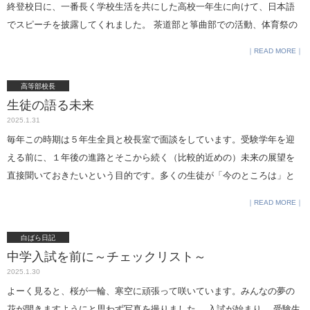
終登校日に、一番長く学校生活を共にした高校一年生に向けて、日本語
でスピーチを披露してくれました。 茶道部と箏曲部での活動、体育祭の
玉入れ、クラスメイトと合唱祭に出たことなど、楽しい思い出がたくさ
READ MORE
んあるようです。 ホストファミリ－の皆様、留学団体の皆様、留学生に
対して温かいご支援とご協力をいただきましてありがとうございまし
高等部校長
た。 [caption id="attachment_49486" align="alignnone" width="300"]
生徒の語る未来
zoomで各教室にいる生徒たちに感謝の思いを伝えています。[/caption]
2025.1.31
＊＊＊＊＊＊ アメリカからの留学生を新たに1名迎えました。 原稿を英
毎年この時期は５年生全員と校長室で面談をしています。受験学年を迎
語と日本語で用意していましたが、「日本語だけでもいいですか？」
える前に、１年後の進路とそこから続く（比較的近めの）未来の展望を
と、全て日本語で話してくれました。 台湾で育ったので、マンダリン語
直接聞いておきたいという目的です。多くの生徒が「今のところは」と
も話すそうです。 登校初日から早速友人の名前を覚え、積極的にコミュ
前置きしながらもしっかり考えを伝えてくれます。大学入学以降に多少
READ MORE
ニケーションをとっていました。 [caption id="attachment_49487"
なりとも変化があるとは思いますが、今、生き生きとビジョンを語って
align="alignnone" width="300"] 新生活への期待に満ちた明るいスピーチで
くれている生徒が、卒業後どのような道を辿っていくのかが本当に楽し
白ばら日記
した。[/caption] ＊＊＊＊＊＊ 現在、高校一年生にはアイスランド、ア
みです。 そしてそんな卒業生が社会人になり、母校の生徒の役に立ちた
中学入試を前に～チェックリスト～
メリカ、ドイツ、フランスから来た留学生4名が在籍しています。 来月の
いと特別講座を実施してくれることが増えてきました。今週月曜日には
2025.1.30
International Dayでは、留学生が4カ国のお料理教室を開催します。 参加
ある信託銀行に就職した生徒が、銀行ならではツールや情報を駆使して
よーく見ると、桜が一輪、寒空に頑張って咲いています。みんなの夢の
者の皆さんをサポートできるように、試作もしていました。 当日は各国
金融に関するワークショップを行ってくれました。教室が満席になるほ
花が開きますようにと思わず写真を撮りました。 入試が始まり、 受験生