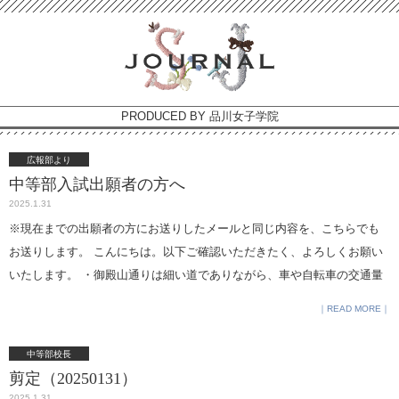
PRODUCED BY 品川女子学院
広報部より
中等部入試出願者の方へ
2025.1.31
※現在までの出願者の方にお送りしたメールと同じ内容を、こちらでも
お送りします。 こんにちは。以下ご確認いただきたく、よろしくお願い
いたします。 ・御殿山通りは細い道でありながら、車や自転車の交通量
の多い道路ですので、ホームページにも掲載している歩道橋からの順路
READ MORE
をご利用ください（https://www.shinagawajoshigakuin.jp/access/）。 ・
自家用車、タクシーは、御殿山通りに入らないようにお願いいたしま
中等部校長
す。また、学校入り口前の狭い通りも同様にお願いいたします 。 ・学校
剪定（20250131）
に到着後、保護者の方も一度は受験室に一緒に行きます。コート等を預
2025.1.31