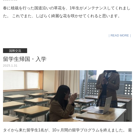
かる方はそのときに預かってください。リュックなどを預かる方は受験
春に植栽を行った国道沿いの草花を、1年生がメンテナンスしてくれまし
票を本人が持っているか確認してください。 ・休憩時間の軽食は可能で
た。 これでまた、しばらく綺麗な花を咲かせてくれると思います。
す。 ・筆記用具は、和歌・格言等が印刷されているものは不可です。 ・
試験終了後の合流場所は校内です。学校前でお待ちいただいても受験生
READ MORE
は出てきません。近隣のご迷惑となりますので、お迎えに来る方も校内
にお入りください。 ・（算数1教科入試受験者へ）親子で昼食を取ること
国際交流
ができる場所の開放は13:50までです。それ以降受験生は受験室へ行きま
留学生帰国・入学
す 。受験室でも軽食は可能です。 ・合格発表は、学校のトップページが
2025.1.31
つながりづらい場合、次のリンク先でご確認ください。https://www.go-
pass.net/shinajoj/ 受験生のみなさまが全力を出し切れるよう、心より願
ってお待ちしております。 ＋＋＋理事長ブログ・白ばら日記より中学入
試を前に～チェックリスト～
https://www.shinagawajoshigakuin.jp/blog/49002/
タイから来た留学生1名が、10ヶ月間の留学プログラムを終えました。 最