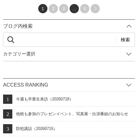
になっています。 図書室 名小路
思い通りにならないことは必ずあります。そのとき、乗り越えられる子
1
2
3
…
5
は自分で選んできた子です。自己決定がお子さんを成長させます。）受
験期間中、お父さん、お母さんの一番の仕事は、｢笑顔でいること｣で
ブログ内検索
す。 ４０数年、この世界にいてしみじみ思うことは３つです。 「受験の
その後の人生は長い」 「入学することになった学校がその子にとって一
検索
番いい学校」 「結果がどうあれ、受験勉強の過程で得た財産は消えな
い」 試験が終わったら、どうか笑顔で、これまで頑張ったお子さんとご
カテゴリー選択
自分自身をねぎらってあげてください。受験生の皆さんが、落ち着いて
これまで努力した実力を発揮できるよう祈っています。
ACCESS RANKING
今週も卒業生来訪（20260718）
他校も参加のプレゼンイベント、写真展・出演番組のお知らせ
防犯講話（20260715）