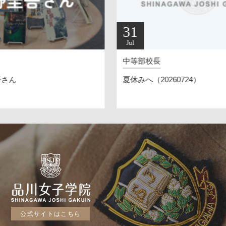
31
2
Jul
Jul
中等部校長
白
夏休みへ（20260724）
女
公式サイトはこちら