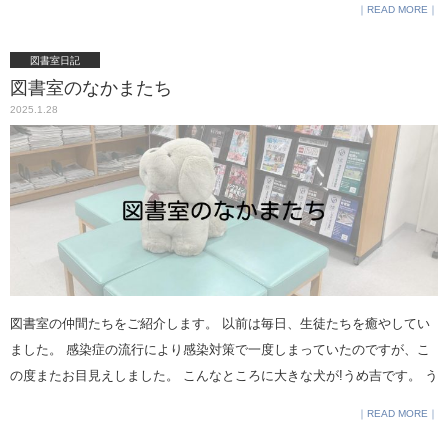
READ MORE
りません。合否は本人のとった点数の結果です。逆の場合に否定された
気持ちになってしまいます） □ 万が一の場合を考え、親類縁者、人手を
図書室日記
確保しておく。親が気持ちの余裕を持つため手の抜けるところは抜ける
図書室のなかまたち
よう、自分でなくてもできること、他の人に手伝ってもらえることがあ
2025.1.28
れば頼んでおく。（一段落してからでも大人同士のフォローはできま
す） □ 何かあっても親は慌てた顔をしないで深呼吸。お子さんが落ち着
いて受験できることを最優先に。 □ 自分自身の精神状態を安定させるた
め、入試期間中の息抜きの時間や場所（お茶の時間、好きなスイーツ、
部屋に飾る花、待っている間に読む楽しい本、愚痴を言える人等々）も
確保しておく。（お母さんを子どもが慰める場面を何度も見ました） □
兄弟姉妹のケアを疎かにしない。（「お姉ちゃんは受験だから仕方な
い」が通用しない年齢もあります） □ 未来を犠牲にしない。（中学受験
図書室の仲間たちをご紹介します。 以前は毎日、生徒たちを癒やしてい
はとても大変で大きな出来事ですが、お子さんの長い人生から見たら前
ました。 感染症の流行により感染対策で一度しまっていたのですが、こ
半の一通過点です。未来を見たとき受験より大切な価値観は見失わない
の度またお目見えしました。 こんなところに大きな犬が!うめ吉です。 う
ように） □ 学校選びは人の評判の「良い悪い」より、自分に「合う合わ
さこ、本を読んでいるの？ こんなところでかくれんぼかな？ 寝そべって
ない」が大事。複数の学校に合格して迷ったら、他人の評価や動く数字
READ MORE
気持ちがいい～。 引越で空いた空間で一休み 引越し前に図書室が賑やか
でなく価値観を優先して。最後は子ども自身に決めさせる。（入学後、