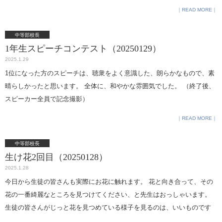
こには決まった曜日に決まった席に座りホットココアを注文する女性
て。ただし、それもあまり疲れているようなら終わったことには触れず
READ MORE
客。 お店や彼女、そして、シドニーへと繋がっていく_____。 人知れず
に、リラックスさせることを優先に。 □ 一つ一つの入試結果が思い通り
頑張っている人たちを応援する、一杯のココアから始まる読むと心が温
にならない日があっても、お子さんとは”終わった後の楽しいことをシミ
中等部校長
まる12色の物語が綴られています。 ぜひ読んでみてください！ 図書委員
1年生スピーチコンテスト（20250129）
ュレーション”「最終日は好きなものを食べようね」などと明るい絵が見
会広報班2年
2025.1.29
えるように。 □ 学校によって過去問の傾向が違うときは、次の学校への
1位になった方のスピーチは、聴衆をよく意識した、朗らかなもので、素
切り替えを（句読点の数え方が違うことも。慌てて時間切れにならない
晴らしかったと思います。 全体に、和やかな雰囲気でした。 （終了後、
ようにどこからやるか時間配分のシミュレーションなどもしておく。満
スピーカー全員で記念撮影）
点は取らなくていい、合格点をとればいいので） □ 併願パターンに合わ
せて合格後の手続きまでを事前に一覧に。学校は期限には厳密。気が抜
READ MORE
けてうっかり締め切りに間に合わないようなことがないように。 □ 受験
番号は他人に言わない。受験校の同じ親しい友人との行動もどこまで一
中等部校長
緒にするか事前に考えておく。（合否が別れたときが辛いので） □ 第二
生け花2回目（20250128）
志望以降は数字をつけない。それぞれの学校のどこが好きかを話題にし
2025.1.28
て楽しみに。 □ 不合格になった学校を否定しない。（あきらめたころ繰
今日から生徒の皆さんも実際にお花に触れます。 花と向き合って、その
り上げがくる学校もありますし、手に入らなかったものを否定する概念
花の一番綺麗なところを見つけてください、と先生はおっしゃいます。
をいれないように） □ 合格した学校に｢あなたを認めてくれた｣という
生徒の皆さんがじっと花を見つめている様子を見るのは、いいものです
言葉を使わない。（選んで受けてくれた受験生を認めていない学校はあ
ね。 （それぞれに花と向き合う人々の図）