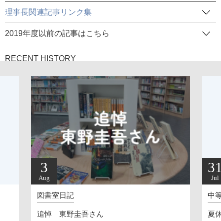
理事長関連記事リンク集
2019年度以前の記事はこちら
RECENT HISTORY
3
3
Aug
Jul
図書室日記
中
追悼 東野圭吾さん
夏休