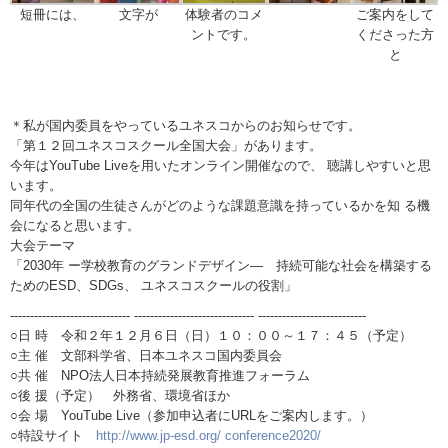
短冊には、
文字が
体験者のコメ
ご案内をして
ントです。
くださった方
と
＊私が国内委員をやっているユネスコからのお知らせです。
「第１２回ユネスコスクール全国大会」があります。
今年はYouTube Liveを用いたオンライン開催なので、 聴講しやすいと思
います。
同年代の全国の生徒さんがどのような課題意識を持っているかを知 る機
会になると思います。
大会テーマ
「2030年 ー学校教育のグランドデザイン― 持続可能な社会を構築する
ためのESD、SDGs、 ユネスコスクールの役割」
------------------------------ ------------------------------ ---------------------------
○日 時 令和２年１２月６日（日）１０：００～１７：４５（予定）
○主 催 文部科学省、日本ユネスコ国内委員会
○共 催 NPO法人日本持続発展教育推進フォーラム
○後 援（予定） 外務省、環境省ほか
○会 場 YouTube Live（参加申込者にURLをご案内します。）
○特設サイト
http://www.jp-esd.org/ conference2020/