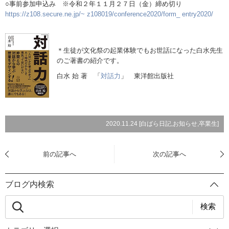
○事前参加申込み ※令和２年１１月２７日（金）締め切り
https://z108.secure.ne.jp/~ z108019/conference2020/form_ entry2020/
＊生徒が文化祭の起業体験でもお世話になった白水先生
のご著書の紹介です。
白水 始 著 「
対話力
」 東洋館出版社
2020.11.24 [
白ばら日記
,
お知らせ
,
卒業生
]
前の記事へ
次の記事へ
ブログ内検索
検索