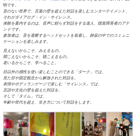
明です。
音のない世界で、言葉の壁を超えた対話を楽しむエンターテイメント、
それがダイアログ・イン・サイレンス。
体験を案内するのは、音声に頼らず対話をする達人、聴覚障害者のアテ
ンドです。
参加者は、音を遮断するヘッドセットを装着し、静寂の中でのコミュニ
ケーションを楽しみます。
見えないからこそ、みえるもの。
聞こえないからこそ、聴こえるもの。
老いるからこそ、学べること。
目以外の感性を使い楽しむことのできる「ダーク」では、
見た目や固定観念から解放された対話を。
表情やボディランゲージで楽しむ「サイレンス」では、
言語や文化の壁を超えた対話を。
そして「タイム」では、
年齢や世代を超え、生き方について対話をします。