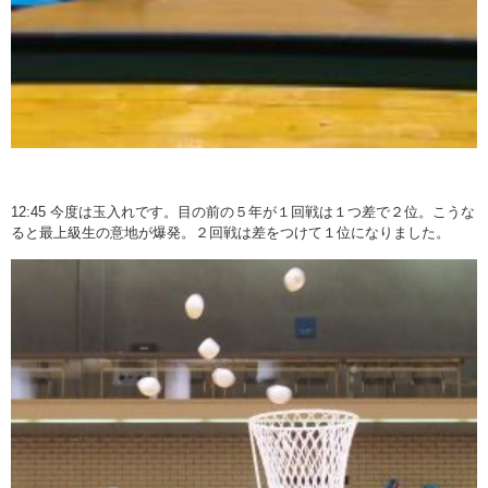
12:45 今度は玉入れです。目の前の５年が１回戦は１つ差で２位。こうな
ると最上級生の意地が爆発。２回戦は差をつけて１位になりました。