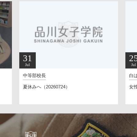
25
Jul
白ばら日記
女性のための起業講座・学校にアートを！