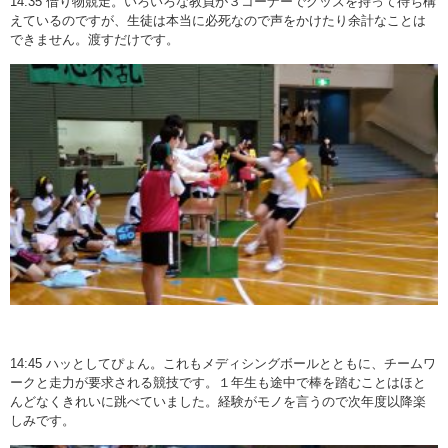
14:35 借り物競走。いろいろな教員が３コーナーでグッズを持って待ち構
えているのですが、生徒は本当に必死なので声をかけたり余計なことは
できません。渡すだけです。
14:45 ハッとしてぴょん。これもメディシングボールとともに、チームワ
ークと走力が要求される競技です。１年生も途中で棒を踏むことはほと
んどなくきれいに跳べていました。経験がモノを言うので次年度以降楽
しみです。