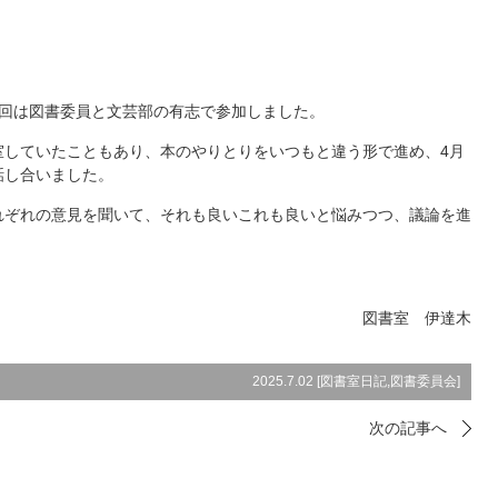
今回は図書委員と文芸部の有志で参加しました。
室していたこともあり、本のやりとりをいつもと違う形で進め、4月
話し合いました。
れぞれの意見を聞いて、それも良いこれも良いと悩みつつ、議論を進
図書室 伊達木
2025.7.02 [
図書室日記
,
図書委員会
]
次の記事へ