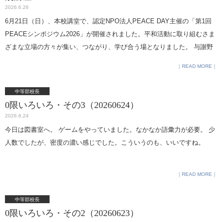
2026.6.26
6月21日（日）、本校講堂で、認定NPO法人PEACE DAY主催の「第1回
PEACEシンポジウム2026」が開催されました。平和活動に取り組むさま
ざまな立場の方々が集い、つながり、学び合う場となりました。 与謝野
晶子の校歌にあるように女性が「平和の使い」となり、社会の意思決定
READ MORE
に多様性をもたらすことを 目指してきた本校が、 このイベントに協力で
きたことを光栄に思います。以下が、記事です。 国内有数の平和活動団
中等部校長
体が一堂に集結「第1回 PEACEシンポジウム2026」開催 現在本校の「特
0限いろいろ・その3（20260624）
別講座」において、サステナビリティをテーマにした、新たなプロジェ
2026.6.24
クトを進めています。担当の丸山より報告します。 この取り組みは、株
今日は図書室へ。 ゲームをやっていました。なかなか語彙力が必要。 少
式会社BLOOM様が「ちょっとした"できる"ことから始めるサステナビリ
人数でしたが、密度の濃い感じでした。こういうのも、いいですね。
ティ」を合言葉に、食の循環の魅力を広げるために開催されているイベ
ント「heeee!」の企画・運営に携わるもので、高等部1・2年生12名の生
READ MORE
徒が参加しています。生徒たちは、より多くの人たちに"循環の輪"を広げ
ることを目指し、11月に表参道の人気カフェ「GYRE FOOD」で提供さ
中等部校長
れるランチプレートのメニュー考案に取り組んでいます。また、この活
0限いろいろ・その2（20260623）
動にあたり、キユーピー株式会社様からも多大なるお力添えをいただい