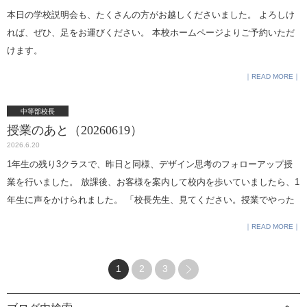
本日の学校説明会も、たくさんの方がお越しくださいました。 よろしけ
れば、ぜひ、足をお運びください。 本校ホームページよりご予約いただ
けます。
READ MORE
中等部校長
授業のあと（20260619）
2026.6.20
1年生の残り3クラスで、昨日と同様、デザイン思考のフォローアップ授
業を行いました。 放課後、お客様を案内して校内を歩いていましたら、1
年生に声をかけられました。 「校長先生、見てください。授業でやった
やつです。」 校内の自動販売機で購入したアイスクリームを見せてくれ
READ MORE
ました。 授業とアイスクリーム？ 不思議に思われるかもしれませんが、
授業で扱った内容で、それを踏まえた発見を教えてくれました。 嬉しく
1
2
3
なりました。 （生徒の皆さんのワークシートは前回にも増して高密度）