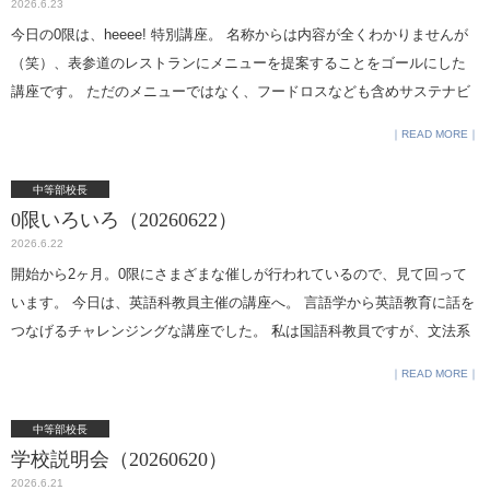
2026.6.23
ております。現在、2回目までの講座を終えたところですが、生徒たちは
今日の0限は、heeee! 特別講座。 名称からは内容が全くわかりませんが
熱心にアイデアを出し合っています。 【第1回】ペルソナづくりとコンセ
（笑）、表参道のレストランにメニューを提案することをゴールにした
プト検討初回は、ランチプレートを調理してくださるシェフにもご参加
講座です。 ただのメニューではなく、フードロスなども含めサステナビ
いただき、イベントの趣旨についてご説明いただきました。その上で、
リティに関して学びながらプランを練っていきます。 （本日0限の特別講
実際にランチを食べに来てくださる方を具体的にイメージし、ターゲッ
READ MORE
座はもう二つありましたが、見に行けなくて残念です。）
トとなるペルソナの作成とコンセプト検討を行いました。 【第2回】グル
ープに分かれてのメニュー検討2回目の講座では、生徒たちが考えたペル
中等部校長
ソナとコンセプトをまとめたものを全体で共有し、さらにブラッシュア
0限いろいろ（20260622）
ップしました。その後、「副菜」「デザート」「持ち帰りデザート」を
2026.6.22
検討するグループに分かれ、メニュー決めに向けた話し合いをスタート
開始から2ヶ月。0限にさまざまな催しが行われているので、見て回って
いたしました。各自が宿題として作成してきた「イメージボード」を見
います。 今日は、英語科教員主催の講座へ。 言語学から英語教育に話を
せ合いながら、今後はアイデアをより具体的に形にしていく予定です。
つなげるチャレンジングな講座でした。 私は国語科教員ですが、文法系
夏休み中にはキユーピー様の施設への訪問も予定されており、さらに活
出身（国語学という分野があるのです。少数派です。多数派は国文学）
READ MORE
動を深めてまいります。生徒たちの熱意を受け止め、並走してくださる
なので、興味深く聞きました。 何人かいた中学1・2年生の参加者には難
企業の皆様に心より感謝申し上げるとともに、11月のイベントに向けて
しい話だったかもしれませんが、こういうところから視野を広げてもら
中等部校長
どのようなアイデアが出てくるか、私どもも非常に楽しみにしておりま
えたらと思っています。 （教室掲示の紹介チラシ）
学校説明会（20260620）
す。
2026.6.21