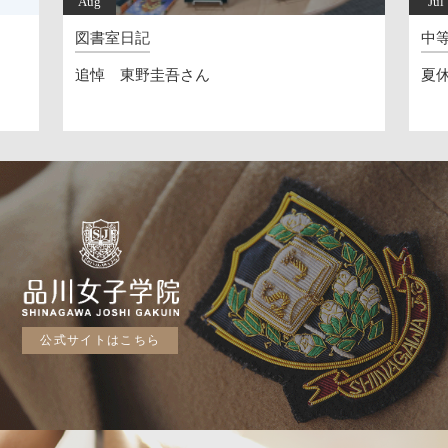
Aug
Jul
図書室日記
中
追悼 東野圭吾さん
夏休
公式サイトはこちら