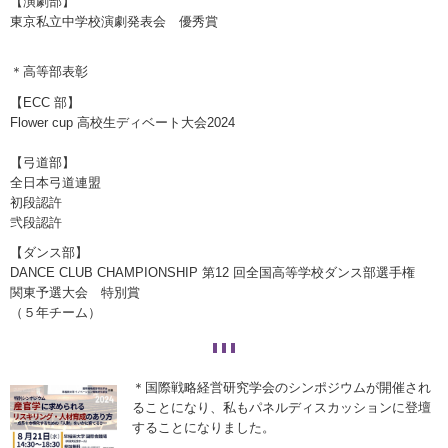
【演劇部】
東京私立中学校演劇発表会 優秀賞
＊高等部表彰
【ECC 部】
Flower cup 高校生ディベート大会2024
【弓道部】
全日本弓道連盟
初段認許
弐段認許
【ダンス部】
DANCE CLUB CHAMPIONSHIP 第12 回全国高等学校ダンス部選手権
関東予選大会 特別賞
（５年チーム）
＊国際戦略経営研究学会のシンポジウムが開催され
ることになり、私もパネルディスカッションに登壇
することになりました。