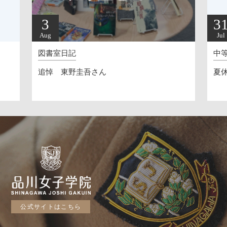
3
3
Aug
Jul
図書室日記
中
追悼 東野圭吾さん
夏休
公式サイトはこちら