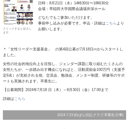
日時：8月21日（水）14時30分〜18時30分
会場：早稲田大学国際会議場井深ホール
どなたでもご参加いただけます。
事前申し込みが必要です。申込・詳細は
こちら
より
お願いします。
クリックすると拡大し
ます。
＊「女性リーダー支援基金」 の第4回公募が7月18日㈭からスタートし
ました。
女性の社会的地位向上を目指し、ジェンダー課題に取り組むたくさんの
女性たちが、一歩踏み出す機会になればと、活動奨励金100万円（支援予
定6名）が支給される他、交流会、勉強会、メンター制度、研修等のサポ
ートも実施されます。卒業生に。
【公募期間】2024年7月18 日（木）～8月30日（金）17:00まで
詳細は
こちら
2024.7.23 [
白ばら日記
,
クラブ
,
卒業生
,
行事
]