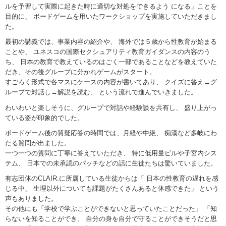
ルを予習して実際に起きた時に適切な対処をできるよう になる」ことを
目的に、 ボードゲームを用いたワークショップを実施していただきまし
た。
最初の講義では、事業内容の紹介や、 海外では５歳から性教育が始まる
ことや、 ユネスコの国際セクシュアリティ教育ガイダンスの内容のう
ち、 日本の教育で教えているのはごく一部であることなどを教えていた
だき、その後グループに分かれゲームがスタート。
すごろく形式で各マスにケースの内容が書いてあり、 クイズに答え→グ
ループで対話し→解説を読む、 という流れで進んでいきました。
わいわいと楽しそうに、グループで対話や経験談を共有し、 盛り上がっ
ている姿が印象的でした。
ボードゲーム後の質疑応答の時間では、月経や中絶、 痴漢など多岐にわ
たる質問が出ました。
一つ一つの質問に丁寧に答えていただき、 特に低用量ピルや子宮内シス
テム、 日本での未承認のパッチなどの話に生徒たちは驚いていました。
有志団体のCLAIR.に所属している生徒からは「 日本の性教育の遅れを感
じる中、 生理以外についても課題がたくさんあると体感できた」 という
声もありました。
その他にも「学校で学ぶことができないと思っていたことだった」 「知
らないを知ることができ、 自分の身を自分で守ることができそうだと思