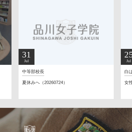
31
2
Jul
Jul
中等部校長
白
夏休みへ（20260724）
女