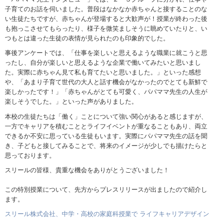
子育てのお話を伺いました。普段はなかなか赤ちゃんと接することのな
い生徒たちですが、赤ちゃんが登場すると大歓声が！授業が終わった後
も抱っこさせてもらったり、様子を微笑ましそうに眺めていたりと、い
つもとは違った生徒の表情が見られたのも印象的でした。
事後アンケートでは、「仕事を楽しいと思えるような職業に就こうと思
ったし、自分が楽しいと思えるような企業で働いてみたいと思いまし
た。実際に赤ちゃん見て私も育てたいと思いました。」といった感想
や、「あまり子育て世代の大人と話す機会がなかったのでとても新鮮で
楽しかったです！」「赤ちゃんがとても可愛く、パパママ先生の人生が
楽しそうでした。」といった声がありました。
本校の生徒たちは「働く」ことについて強い関心があると感じますが、
一方でキャリアを積むこととライフイベントが重なることもあり、両立
できるか不安に思っている生徒もいます。実際にパパママ先生の話を聞
き、子どもと接してみることで、将来のイメージが少しでも描けたらと
思っております。
スリールの皆様、貴重な機会をありがとうございました！
この特別授業について、先方からプレスリリースが出ましたので紹介し
ます。
スリール株式会社、中学・高校の家庭科授業で ライフキャリアデザイン