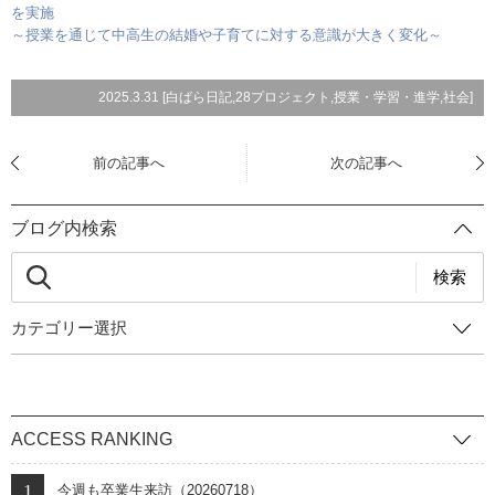
を実施
～授業を通じて中高生の結婚や子育てに対する意識が大きく変化～
2025.3.31 [
白ばら日記
,
28プロジェクト
,
授業・学習・進学
,
社会
]
前の記事へ
次の記事へ
ブログ内検索
検索
カテゴリー選択
ACCESS RANKING
今週も卒業生来訪（20260718）