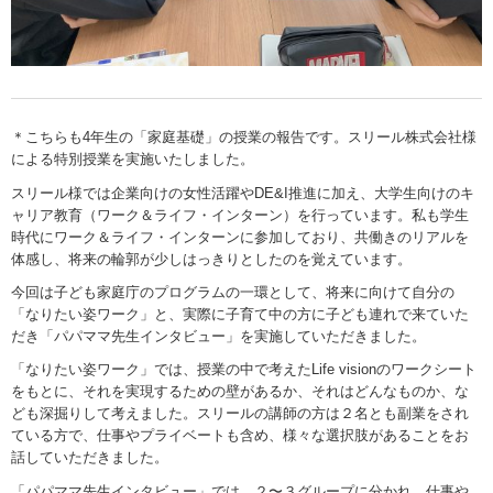
＊こちらも4年生の「家庭基礎」の授業の報告です。スリール株式会社様
による特別授業を実施いたしました。
スリール様では企業向けの女性活躍やDE&I推進に加え、大学生向けのキ
ャリア教育（ワーク＆ライフ・インターン）を行っています。私も学生
時代にワーク＆ライフ・インターンに参加しており、共働きのリアルを
体感し、将来の輪郭が少しはっきりとしたのを覚えています。
今回は子ども家庭庁のプログラムの一環として、将来に向けて自分の
「なりたい姿ワーク」と、実際に子育て中の方に子ども連れで来ていた
だき「パパママ先生インタビュー」を実施していただきました。
「なりたい姿ワーク」では、授業の中で考えたLife visionのワークシート
をもとに、それを実現するための壁があるか、それはどんなものか、な
ども深掘りして考えました。スリールの講師の方は２名とも副業をされ
ている方で、仕事やプライベートも含め、様々な選択肢があることをお
話していただきました。
「パパママ先生インタビュー」では、２〜３グループに分かれ、仕事や