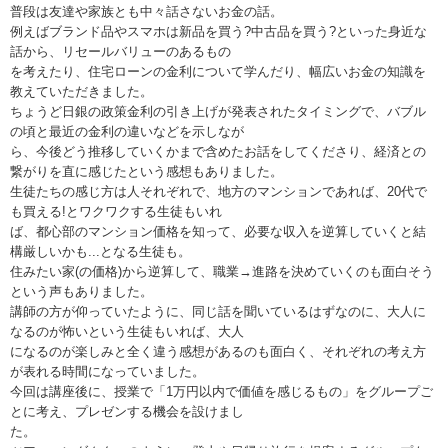
普段は友達や家族とも中々話さないお金の話。
例えばブランド品やスマホは新品を買う?中古品を買う?といった身近な
話から、リセールバリューのあるもの
を考えたり、住宅ローンの金利について学んだり、幅広いお金の知識を
教えていただきました。
ちょうど日銀の政策金利の引き上げが発表されたタイミングで、バブル
の頃と最近の金利の違いなどを示しなが
ら、今後どう推移していくかまで含めたお話をしてくださり、経済との
繋がりを直に感じたという感想もありました。
生徒たちの感じ方は人それぞれで、地方のマンションであれば、20代で
も買える!とワクワクする生徒もいれ
ば、都心部のマンション価格を知って、必要な収入を逆算していくと結
構厳しいかも...となる生徒も。
住みたい家(の価格)から逆算して、職業→進路を決めていくのも面白そう
という声もありました。
講師の方が仰っていたように、同じ話を聞いているはずなのに、大人に
なるのが怖いという生徒もいれば、大人
になるのが楽しみと全く違う感想があるのも面白く、それぞれの考え方
が表れる時間になっていました。
今回は講座後に、授業で「1万円以内で価値を感じるもの」をグループご
とに考え、プレゼンする機会を設けまし
た。