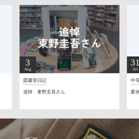
3
3
Aug
Jul
図書室日記
中
追悼 東野圭吾さん
夏休