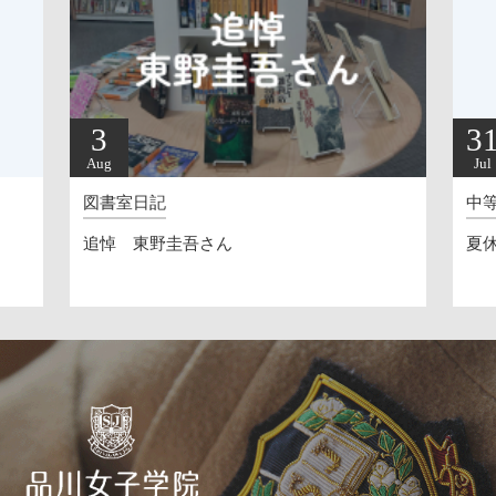
3
3
Aug
Jul
図書室日記
中
追悼 東野圭吾さん
夏休