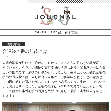
PRODUCED BY 品川女子学院
高等部校長
合唱祭本番の前後には
2023.1.30
先週合唱祭が終わり、静かな、しかしちょっともの足らない朝が戻って
きています。クラスの団結や実行委員の活躍もあり、緊張感の中にも楽
しい雰囲気で学年最後の行事が行われました。盛り上がった教員合唱の
後の校長挨拶では、同じ舞台（＝条件）で各学年が戦うことの意義と、
この日に感じた喜びや悔しさをしっかり記憶して次に生かしてほしいと
いうお話しをしました。合唱の様子はＤＶＤ等で見ていただくとして、
ここでは舞台本番前後の写真を数枚ご紹介し、最後に審査結果を載せて
おきます。