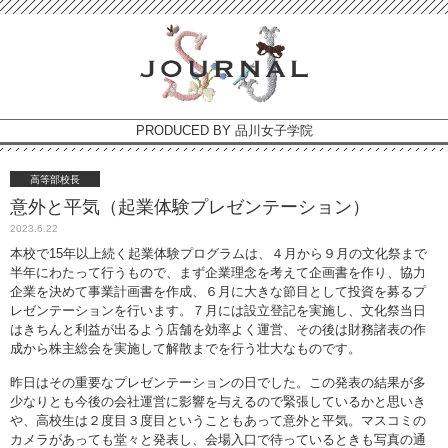
PRODUCED BY 品川女子学院
高等部校長
意外と平気（起業体験プレゼンテーション）
2023.6.22
本校で15年以上続く起業体験プログラムは、４月から９月の文化祭まで
半年にわたって行うもので、まず企業理念を考えて企画書を作り、協力
企業を決めて事業計画書を作成、６月に大きな節目として投資を募るプ
レゼンテーションを行います。７月には設立登記を実施し、文化祭当日
はきちんと利益が出るよう店舗を効率よく運営、その後は財務諸表の作
成から株主総会を実施して解散までを行う壮大なものです。
昨日はその重要なプレゼンテーションの日でした。この発表の結果が多
少なりとも今後の会社運営に影響を与えるので緊張しているかと思いき
や、高校生は２度目３度目ということもあって意外と平気。マスコミの
カメラがあっても堂々と発表し、会場入口で待っているときも写真の通