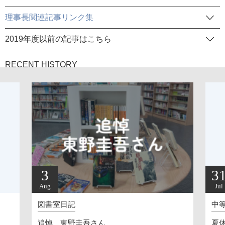
理事長関連記事リンク集
2019年度以前の記事はこちら
RECENT HISTORY
3
3
Aug
Jul
図書室日記
中
追悼 東野圭吾さん
夏休