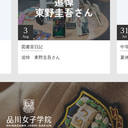
3
3
Aug
Jul
図書室日記
中
追悼 東野圭吾さん
夏休