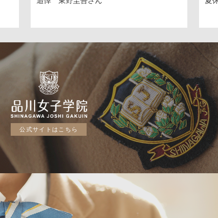
追悼 東野圭吾さん
夏休
公式サイトはこちら