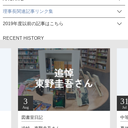
理事長関連記事リンク集
2019年度以前の記事はこちら
RECENT HISTORY
3
3
Aug
Jul
図書室日記
中