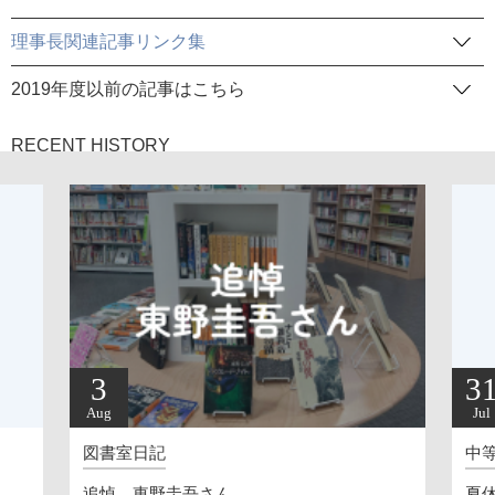
理事長関連記事リンク集
2019年度以前の記事はこちら
RECENT HISTORY
31
Jul
書室日記
中等部校長
悼 東野圭吾さん
夏休みへ（202607