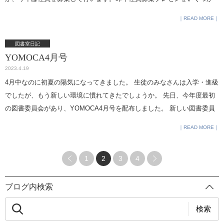
見させてもらいましたが、どの団体も社員を獲得するために工夫を凝ら
READ MORE
したプレゼンテーションを行っていました。４年生には始業式で、今年
からは特に結果を出すためにどうすべきかを考えて行動してほしいと伝
図書室日記
えました。今回は「良いプレゼンをする」ではなく「社員が獲得できる
YOMOCA4月号
プレゼンをする」が目的です。いきなり結果を求められる課題ができま
2023.4.19
した。今年はどんなものになるか、５月24日が楽しみです。 ６年生は早
4月中なのに初夏の陽気になってきました。 生徒のみなさんは入学・進級
くも体育祭着付けコンテストの練習です。いわゆるネタバレになってし
でしたが、もう新しい環境に慣れてきたでしょうか。 先日、今年度最初
まうので多くのことは書けませんが、今年はとても準備が早いです。今
の図書委員会があり、YOMOCA4月号を配布しました。 新しい図書委員
日は４クラスが体育館で練習していましたが、すでに教員を入れて踊っ
のメンバーが入りましたので、図書室もようやく今年度をスタートさせ
READ MORE
ているクラスもありました。私が担任の頃は、今の時期はまだ鏡の前で
られたように思います。 今年はどんな活動ができるでしょうか。 今から
一人踊っていた記憶があります。今の段階でこの完成度ですから、5月11
とても楽しみです。 図書室 名小路
日の体育祭がとても楽しみです。 決めのポーズ以外なら、ということで
1
2
3
4
練習の一部分を撮らせてもらいました。いちばん左側が担任、なかなか
です。
ブログ内検索
検索