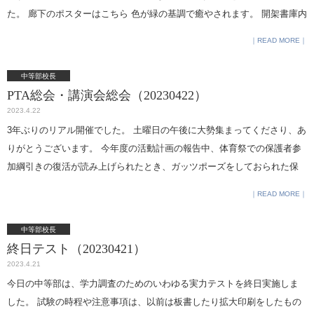
た。 廊下のポスターはこちら 色が緑の基調で癒やされます。 開架書庫内
のから、 世の中にどのような仕事があるのかを分解して考え知ることが
の展示はこちらです。 連続テレビ小説は半年間続きます。 今後の展開も
大切・これはいらない、これはやらなくてよいとするのではなく、 無駄
READ MORE
楽しみです。 図書室 名小路
なものは何もない・未来への選択肢を増やし、自分の可能性に制限をし
ないこと・得意なことが見つからないときは周りの人に聞けば良い・得
中等部校長
意なことを生かせると磨きがかかるスピードが速い・人生は選択の連続
PTA総会・講演会総会（20230422）
など大人にも刺さる言葉が次々と生徒たちに与えられ、 とても感銘を受
2023.4.22
けていました。 休憩を挟んで第2部では、 AmazonPrimeで配信開始と
3年ぶりのリアル開催でした。 土曜日の午後に大勢集まってくださり、あ
なったばかりのドラマ「 エンジェルフライト 国際霊柩送還士」の第1話
りがとうございます。 今年度の活動計画の報告中、体育祭での保護者参
を視聴しました。国際霊柩送還士とは、 外国で亡くなった日本人や日本
加綱引きの復活が読み上げられたとき、ガッツポーズをしておられた保
で亡くなった外国人を母国の遺族の 元に帰還させるという仕事で、生徒
護者の方がいたような…。 盛り上がるのは大変いいことです。 （PTA会
READ MORE
も私も初めて聞く仕事でした。 1話では、 米倉涼子さん演じる主人公が
長さんに高等部校長より感謝状の贈呈。1年間ありがとうございまし
フィリピンで亡くなった若者を日本の 家族の元へ帰還させるまでの強い
た。）
中等部校長
思いに生徒たちは涙を流しながら 見入っていました。「仕事に対する誇
終日テスト（20230421）
り・ 思いの強さを感じて仕事というものをなめて考えていた」「 亡くな
2023.4.21
った人を引き渡すことで残された遺族を前向きにさせる仕事 ってすご
今日の中等部は、学力調査のためのいわゆる実力テストを終日実施しま
い」 生徒たちは次々と感じたことを視聴後に話してくれました。 全6話
した。 試験の時程や注意事項は、以前は板書したり拡大印刷をしたもの
ということで、 春休みに早速全話見たいという生徒もいました。 最後