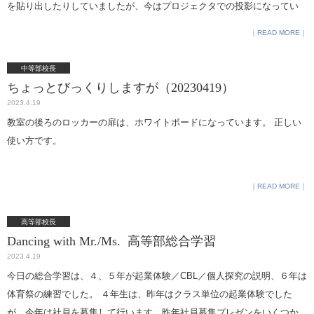
を貼り出したりしていましたが、今はプロジェクタでの投影になってい
にサプライズとして米倉涼子さんから生徒たちへスペシャルメ ッセージ
ます。
が流されました。生徒たちはびっくり。 米倉さんからもこのドラマへの
READ MORE
熱い思いを話していただいたことで 、 女優という仕事の熱量も感じるこ
とができたのではないでしょうか 。 川嶋様、AmazonPrimeの皆様、 そ
中等部校長
して取材にお越しいただきましたメディアの皆様、 本当にありがとうご
ちょっとびっくりしますが（20230419）
ざいました。エンジェルフライトサイト：https://www.
2023.4.19
amazon.co.jp/dp/B0B66GL9PH
教室の後ろのロッカーの扉は、ホワイトボードになっています。 正しい
使い方です。
READ MORE
高等部校長
Dancing with Mr./Ms. 高等部総合学習
2023.4.19
今日の総合学習は、４、５年が起業体験／CBL／個人探究の説明、６年は
体育祭の練習でした。 ４年生は、昨年はクラス単位の起業体験でした
が、今年は社員を募集して行います。昨年社員募集プレゼンをいくつか