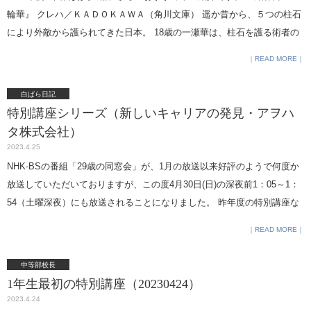
輪華』 クレハ／ＫＡＤＯＫＡＷＡ（角川文庫） 遥か昔から、５つの柱石
により外敵から護られてきた日本。 18歳の一瀬華は、柱石を護る術者の
分家に生まれたが、幼いころから優秀な双子の姉・葉月と比べられ、虐
READ MORE
げられ続けてきた。 ある日突然、強大な力に目覚めるも、華は静かな暮
らしを望んで力を隠し、自らが作り出した式神たちと平和な高校生活を
白ばら日記
送っていた。 だが新たに本家の当主となった、傲岸不遜だが術者として
特別講座シリーズ（新しいキャリアの発見・アヲハ
強い力を持つ男・一ノ宮朔に見初められ、強引に結婚を迫られてしま
タ株式会社）
う。 期限付きの契約嫁となった華は、様々な試練に見舞われながらも、
2023.4.25
朔の庇護下で本当の自分の姿を解放し始めて……｡ ファンタジーな作品な
NHK-BSの番組「29歳の同窓会」が、1月の放送以来好評のようで何度か
ので、本を読むのが苦手な人でも読みやすいと思います。ぜひ読んでみ
放送していただいておりますが、この度4月30日(日)の深夜前1：05～1：
てください！ 図書委員広報班2年
54（土曜深夜）にも放送されることになりました。 昨年度の特別講座な
どシリーズで紹介します。今年も、いろいろと企画が始まっています。
READ MORE
直井より以下報告です。 1年生9名とクッキング部の高等部5名でアヲハタ
株式会社に行っ てまいりました。 （内容）①アヲハタブランド、商品、
中等部校長
ものづくりのこだわりのご紹介（ 10分）②昼食（アヲハタさまがご準備
1年生最初の特別講座（20230424）
くださいました）（20分）③試食と評価会（約70分） ③は4〜5人のグル
2023.4.24
ープに社員の方が1人ずつ担当してくださり、 「くちどけフローズン」と