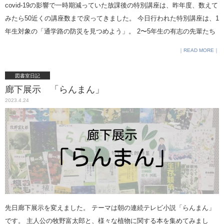
covid-19の影響で一時期減っていた放課後の特別講座は、昨年度、数えて
「まるかじゅり」 という商品を試食させていただき、 ワークシートに記
みたら50近くの講座数まで戻ってきました。 今日行われた特別講座は、1
載するとともに質問にお答えするという形式でし た。 また、参加者にお
年生対象の「通学路の防災を見つめよう」。 2〜5年生の有志の先輩たち
土産（クリアボトルは非売品） をいただきました。社員のみなさまに、
が主催してくれました。 代々受け継がれて、もう5年ほどになります。
READ MORE
大変親切にご対応いただき、 生徒も楽しんで参加させていただいており
新校舎の特徴である教室フロアの広い廊下スペースで、グループに分か
ました。 今回はこのような機会をいただきまして、 誠にありがとうござ
れてのワークショプ形式で行われ、先輩たちが各グループにファシリテ
図書室日記
いました。 特別講座につきまして、担当の住谷より報告です。 特別講座
ーターとして入ってくれました。
廊下展示 「らんまん」
「女性の社会進出✕新しいキャリアの発見」高等部の４・５年生を対象
2023.4.24
に、2部構成で行われました。第1部では、(株)Institute of Woman’s
Leadership 代表として内閣人事局や農林水産省、大手企業等において女
性のキ ャリア研修や講演などを行っていらっしゃる川嶋治子様をお招き
し て、 ご自身の体験談を交えて今後のキャリアの探し方についてお話い
た だきました。子供が好き=保育士になりたい→英語が好き＝ 留学した
い→人の役に立ちたい＝ とかく孤独になりがちな女性リーダーを支えて
世の中を変えるお手 伝いをしたい、と経てきた中で、「好きなこと✕得
意なこと✕ 誰かの役に立つこと」 が自分の道として見えてきたというお
先日廊下展示を変えました。 テーマは朝の連続テレビ小説「らんまん」
話に生徒たちは非常に刺激さ れていました。そして、 夢中になれる仕事
です。 主人公の牧野富太郎と、様々な植物に関する本を集めてみまし
に出会うためのアドバイスとして、・まず自分の身近なところにあるも