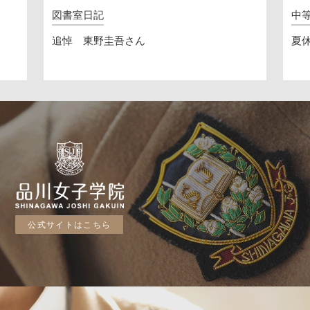
図書室日記
中
追悼 東野圭吾さん
夏休
公式サイトはこちら