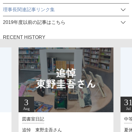
理事長関連記事リンク集
2019年度以前の記事はこちら
RECENT HISTORY
3
3
Aug
Jul
図書室日記
中
追悼 東野圭吾さん
夏休