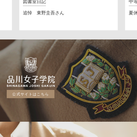
図書室日記
中
追悼 東野圭吾さん
夏休
公式サイトはこちら