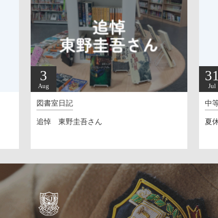
3
3
Aug
Jul
図書室日記
中
追悼 東野圭吾さん
夏休