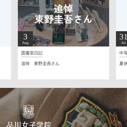
3
31
Aug
Jul
図書室日記
中等部
追悼 東野圭吾さん
夏休みへ（