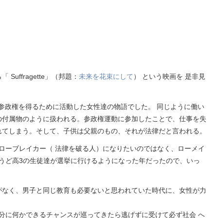
uffragette」（邦題：
未来を花束にして
） という映画を 是非見
、参政権を得るために活動した女性達の物語でした。 同じように働い
の付属物のように扱われる。参政権運動に参加したことで、仕事を失
れてしまう。そして、子供は父親のもの、それが法律だと言われる。
ローブレイカー（ 法律を破る人）になりたいのではなく、ローメイ
うど高3の生徒達が選挙に行けるようになった年だったので、いっ
がなく、男子と同じ教育も必要ないと思われていた時代に、女性が力
分に何かできるチャンスが巡ってきたら逃げずに受けて必ず社会 へ