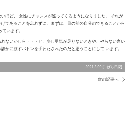
いほど、 女性にチャンスが巡ってくるようになりました。 それが
かげであることを忘れずに、まずは、目の前の自分のできることから
っています。
われないかしら・・・と、少し勇気が足りないときや、やらない言い
誰かに渡すバトンを手わたされたのだと思うことにして います。
2021.3.09 [
白ばら日記
]
次の記事へ