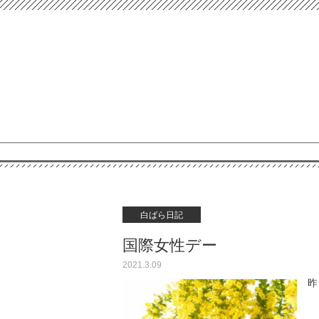
白ばら日記
国際女性デー
2021.3.09
昨