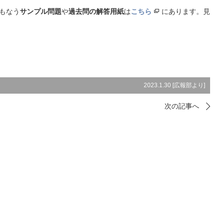
もなう
サンプル問題
や
過去問の解答用紙
は
こちら
にあります。見
2023.1.30 [
広報部より
]
次の記事へ