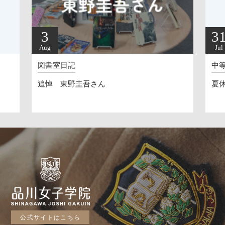
3
3
Aug
Jul
図書室日記
中
追悼 東野圭吾さん
夏休
公式サイトはこちら