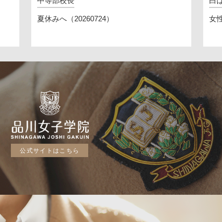
中等部校長
白
夏休みへ（20260724）
女
公式サイトはこちら