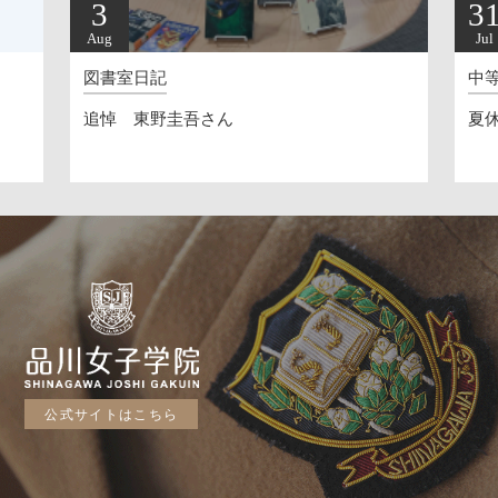
3
3
Aug
Jul
図書室日記
中
追悼 東野圭吾さん
夏休
公式サイトはこちら