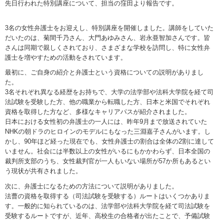
先日行われた特別講座について、担当の窪田より報告です。
3名の女性弁護士をお迎えし、特別講座を開催しました。講師をしていた
だいたのは、菊間千乃さん、大門あゆみさん、岩永亜智加さんです。皆
さんは同期で親しくされており、さまざまな学校を訪問し、特に女性弁
護士を増やすための活動をされています。
最初に、ご自身の紹介と弁護士という資格についての説明がありまし
た。
3名それぞれ異なる経歴をお持ちで、大学の法学部や法科大学院を経て司
法試験を受験した方、他の職業から転職した方、日本と米国でそれぞれ
資格を取得した方など、多様なキャリアパスが紹介されました。
日本における女性初の弁護士の一人には、昨年9月まで放送されていた
NHKの朝ドラのヒロインのモデルにもなった三淵嘉子さんがいます。し
かし、90年ほど経った現在でも、女性弁護士の割合は全体の2割に達して
いません。社会には半数以上の女性がいるにもかかわらず、日本全国の
裁判所支部のうち、女性裁判官が一人もいない場所が57か所もあるとい
う現状が共有されました。
次に、弁護士になるための方法について説明がありました。
法曹の資格を取得する（司法試験を受験する）ルートはいくつかありま
す。一般的に知られているのは、法学部や法科大学院を経て司法試験を
受験するルートですが、近年、高校生の合格者が出たことで、予備試験