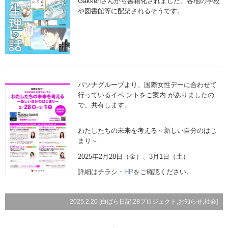
Gakkenさんから書籍化されました。各地の学校
や図書館等に配架されるそうです。
パソナグループより、国際女性デーに合わせて
行っているイベ ントをご案内 がありましたの
で、共有します。
わたしたちの未来を考える～新しい自分のはじ
まり～
2025年2月28日（金）、3月1日（土）
詳細はチラシ・
HP
をご確認ください。
2025.2.20 [
白ばら日記
,
28プロジェクト
,
お知らせ
,
社会
]