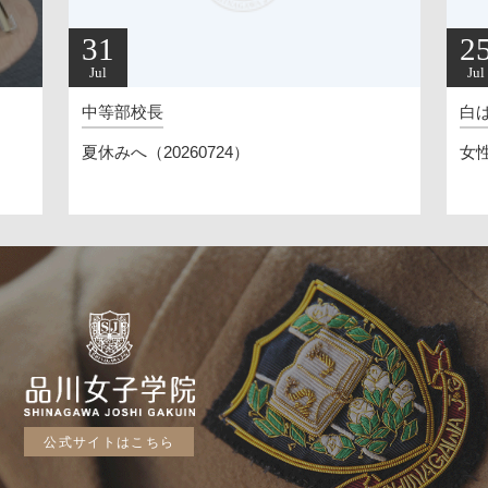
31
2
Jul
Jul
中等部校長
白
夏休みへ（20260724）
女
公式サイトはこちら