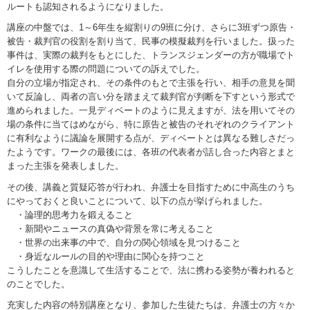
ルートも認知されるようになりました。
講座の中盤では、1～6年生を縦割りの9班に分け、さらに3班ずつ原告・
被告・裁判官の役割を割り当て、民事の模擬裁判を行いました。扱った
事件は、実際の裁判をもとにした、トランスジェンダーの方が職場でト
イレを使用する際の問題についての訴えでした。
自分の立場が指定され、その条件のもとで主張を行い、相手の意見を聞
いて反論し、両者の言い分を踏まえて裁判官が判断を下すという形式で
進められました。一見ディベートのように見えますが、法を用いてその
場の条件に当てはめながら、特に原告と被告のそれぞれのクライアント
に有利なように議論を展開する点が、ディベートとは異なる難しさだっ
たようです。ワークの最後には、各班の代表者が話し合った内容とまと
まった主張を発表しました。
その後、講義と質疑応答が行われ、弁護士を目指すために中高生のうち
にやっておくと良いことについて、以下の点が挙げられました。
・論理的思考力を鍛えること
・新聞やニュースの真偽や背景を常に考えること
・世界の出来事の中で、自分の関心領域を見つけること
・身近なルールの目的や理由に関心を持つこと
こうしたことを意識して生活することで、法に携わる姿勢が養われると
のことでした。
充実した内容の特別講座となり、参加した生徒たちは、弁護士の方々か