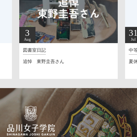
31
Jul
日記
中等部校長
東野圭吾さん
夏休みへ（20260724）