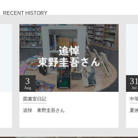
次の校舎ができると中等部が使うことになります。シンボルカラーは生
徒が選んでくれました。 各フロアです。 教室表示です。 トイレ 生徒が
RECENT HISTORY
ポーズをとって作成。一つ一つ違います。 廊下は学年集会ができる広さ
理科室 作法室（次の校舎ができるまで） ダンスルーム 屋上 ＊日本赤十
字社が、今の不安にどう対処するか、とてもわかりやすくまとめたもの
をシェアします。感染を、 １，病気 ２，恐怖 ３，差別 の三つに分け、
それぞれにどう向き合ったらいいかを具体的に示しています。特に、こ
のような時に生じがちな偏見や差別について、巻き込まれないようにし
たいです。 ＊病気だけでなく、そうした様々な感染と戦っている医療関
係者に感謝とエールを送ろうという活動も紹介します。 ＃FridayOvation
31
福岡市HP 高島市長の会見（Friday Ovationの件は9：26～）
Jul
中等部校長
夏休みへ（20260724）