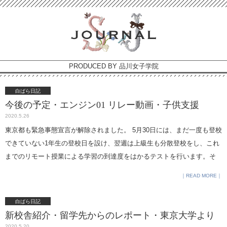
PRODUCED BY 品川女子学院
白ばら日記
今後の予定・エンジン01 リレー動画・子供支援
2020.5.26
東京都も緊急事態宣言が解除されました。 5月30日には、まだ一度も登校
できていない1年生の登校日を設け、翌週は上級生も分散登校をし、これ
までのリモート授業による学習の到達度をはかるテストを行います。そ
の後の予定についても、本日ご連絡をいたしました。 双方向のオンライ
READ MORE
ン授業が実施されている学校は５％という調査もあり、地域、また学校
によって対応は全く違っております。本校は、常に １，生徒の安全性の
白ばら日記
確保 ２，生徒の学習機会の確保 という優先順位に照らして、判断をし
新校舎紹介・留学先からのレポート・東京大学より
ていきますので、ご協力よろしくお願いいたします。 私の所属している
2020.5.20