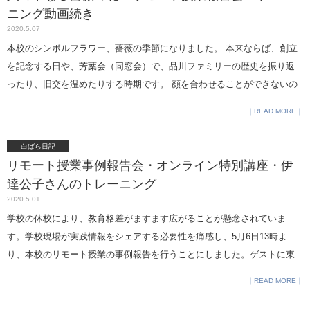
や、学業とスポーツの両立、海外での体験など、幅広くお伺いするつも
わることで長所として花開く、そんな卒業生を何人も見てきました。 今
ニング動画続き
りです。 保護者会も動画やZoomで実施します。 と、書いていたら、今
のこの苦しい状況も見方を変えて少しでもプラスに転じられたら、小さ
2020.5.07
朝から連絡用のSNSの調子が悪く、リモート授業に支障がでないよう、
な幸せが見つかるかもしれません。
本校のシンボルフラワー、薔薇の季節になりました。 本来ならば、創立
教員間で協力し合って緊急の代替措置をとっています。 教員から日経ウ
を記念する日や、芳葉会（同窓会）で、品川ファミリーの歴史を振り返
ーマンの最新号に卒業生のインタビューが出ている と連絡がありまし
ったり、旧交を温めたりする時期です。 顔を合わせることができないの
た。まだ、20代なのですが、読んでみると、 リーダーとしての取材でし
は寂しいです。 私たちの学校は、関東大震災という未曾有の災害の中、
た。 化粧品会社勤務で26歳で課長に抜擢され、 部下が全員年上だそうで
READ MORE
みんなのためにできることをと始めたボランティア活動が創立のきっか
す。 力を発揮してもらえるように自分は調整役に回るとのこと。 相手が
けでした。 こんな時だからこそ、自分にできることは何なのかを考える
白ばら日記
何を望んでいるか会話や雰囲気から察する、 毎日の朝礼で部下の気分や
時間をもちたいですね。 「まして我等平和の使」 「ともにやさしきここ
リモート授業事例報告会・オンライン特別講座・伊
体調を確認するなど、 コミュニケーション力を発揮している様子が読み
ろおこなひ」 「人の中なる薔薇の花」 と与謝野晶子が校歌に歌ったよう
達公子さんのトレーニング
とれて、 誇らしく思いました。 誌面で、私の『 働き女子が輝くために
に。 昨日は、リモート授業事例報告会をウエブ上で開催しました。教育
2020.5.01
28歳までに身につけたいこと』 を紹介してくれていました。これは、 卒
関係者を中心に定員100名があっという間に埋まり、情報を共有すること
学校の休校により、教育格差がますます広がることが懸念されていま
業生を思い浮かべて自分の経験をすべて伝えるつもりで書いた本 なので
ができました。今、困っている教育現場に本校の取り組みをシェアし
す。学校現場が実践情報をシェアする必要性を痛感し、5月6日13時よ
とてもうれしかったです。 最後に、伊達さんからメッセージです。
て、互いに助け合う場を作りたいと思って開催したイベントという事情
り、本校のリモート授業の事例報告を行うことにしました。ゲストに東
から、保護者の方には参加を遠慮していただきましたので、後ほど、何
京大学・慶応大学教授の鈴木寛さんをお招きして私が聞き手になってコ
らかの形でご覧いただきたいと思っています。 伊達さんにいただいた、
READ MORE
メントをいただきます。教育関係者の皆様のご参加をお待ちしていま
トレーニング動画の続きをご紹介します。
す。 申し込みは、こちらより。 授業は通常の時間割通り行っています