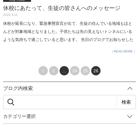
こんなときこそ、お互いに思いやりを持って助け合う気持ちを忘れない
すがに対応が早いなぁと感心しました。 朝のHRからきちんと参加して、
わったのではないでしょうか。 実際に被験者となって参加してみたり、
休校にあたって、生徒の皆さんへのメッセージ
ようにしたいです。以前もご紹介しましたが、 日本赤十字社が、今の不
面談もあり、部活からのトレーニング動画の配信などもあり、生活のリ
参加者全員で投票したり、こちらからの質問に答えていただいたり。 オ
2020.4.11
安にどう対処するか、とてもわかりやすくまとめたものをシェアしま
ズムが保てているようでほっとしました。親御さんから学校へ送られた
ンラインという新しい形のメリットをとてもうまく使い、参加生徒の感
休校が延長になり、緊急事態宣言が出て、生徒の住んでいる地域もほと
す。 感染を、 １，病気 ２，恐怖 ３，差別 の三つに分け、それぞれにど
書類の中に、「子供がオンラインの授業を楽しんでいて笑顔が見られ
想も非常に好評でした。 今後も特別講座第2弾、3弾と企画して行きま
んどが対象地域となりました。子供たちは先の見えないトンネルにいる
う向き合ったらいいかを具体的に示しています。特に、このような時に
る」などのコメントが添えられていることもあり、教員の励みにもなっ
す。 # 学びを止めるな # 品女 #特別講座 この期間、運動不足になる方
ような気持ちで過ごしていると思います。 先日のブログでお知らせした
生じがちな偏見や差別について、巻き込まれないようにしたいです。 ＊
ています。リモート授業のアンケートも実施し、今日、私もその内容を
も多いでしょう。テニス部へいただいた伊達公子さんの室内トレーニン
ように、月曜からはリモート授業を行います。この一週間、教員たちは
毎年行われている、多様性を大切にする心を広げるパレードです。 今年
READ MORE
見たところです。ご家族もテレワークになり、通信環境が不安定になる
グ動画の続きです。 トレーニング① トレーニング② トレーニング③ ＊
必死で準備をしてきました。在校生のタブレットには学年によって必要
はオンラインで行われることになりました。 東京レインボープライド
など、ご家庭の事情は様々で、不自由なことも少なくないと思います。
東洋経済に私がインタビューされた、おおたとしまさんの『21世紀の
なアプリが遠隔操作で配信され、授業に先駆けて、各学年、主任からの
2020 ＊特別講座も、オンラインで行うことになりました。 心理学
教職員力を合わせて、生徒のみなさんの学習やコミュニケーションの機
「女の子」の親たちへ』（ 祥伝社）が掲載されました。
1
…
24
25
26
メッセージが送られました。Zoomで全員参加の集会を行った学年もあ
とはどのような学問なのか、いつもとは違った角度で紹介します。 中学2
会をなんとか工夫して作っていきたいと思っています。 １年生は、タブ
り、PC越しに生徒の皆さんの反応を見て笑顔のこぼれる教員の顔を見
年生が対象ですが、1年生にもご案内が行きます（1年生は閲覧のみで
レットの配布前でしたので、 インタラクティブな授業が行えていないの
て、涙が出そうになりました。 新入生や受験を控えた6年生はなおさら不
ブログ内検索
す）
で、今後、 Zoomを利用した特別講座など、企画する予定です。 4月10日
安な気持ちになっていると思います。6年生には学年主任に加え、仙田校
私の最初の本『女の子が幸せになる子育て』の文庫版が出版されまし
検索
長からのメッセージも送られました。個別面談もウエブ上で行います。
た。これは、8万人の方に読んでいただいた本で、以前から文庫のお話を
一人ではありません。受験は個人戦受験勉強は団体戦が品女流。仲間も
カテゴリー選択
いただいていたのですが、出版社の方にとてもお世話になったので、単
頑張っていること、私たちがいつも応援していることを感じていてくだ
行本が一段落するまで待っていたら10年近く経っていました。親子が一
さい。 1年生に向けて、今日、入学をお祝いする動画配信を行いまし
緒に過ごす時間が多いこの時期だからこそ生じるコミュニケーションの
た。 私は、式場で挨拶したあと、せっかくの動画なので移動して､､､