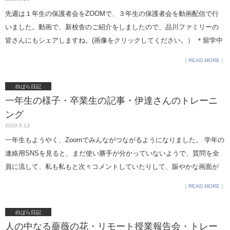
ＥＮＪＩＮ０１文化戦略会議のリレー動画メッセージに参加しました。
先週は１年生の保護者会をZOOMで、３年生の保護者会を動画配信で行
生徒たちの取り組みから学んだことをお話しています。Instagram
いました。動画で、新校舎のご紹介をしましたので、品川ファミリーの
Twitter Facebook SGHのリーダシップ講座などでお世話になって
皆さんにもシェアしますね。(画像をクリックしてください。） ＊留学中
いる熊平美香さんから、Learning for Allの取り組みのご紹介をいただきま
の５年生のレポートです。自分も大変な状況の中で、みんなの役に立つ
READ MORE
したので、シェアします。 新型コロナウイルスで、さらなる「貧困の連
ような情報をシェアしてくれたこと、本当にうれしく思いました。（親
鎖」 を生まないために、また、困難な状況の中でも、 一人でも多くの子
御さんから本人に許可をとっていただき、皆さんにもご紹介しますね）
白ばら日記
どもたちが笑顔で楽しく過ごせるようにという支援活動です。
クラウ
『カナダ留学中の16歳の女子高生が、 世界56ヶ国の100人にオンライン
一年生の様子・卒業生の記事・伊達さんのトレーニ
ドファンディングページ：https://camp-fire.jp/projects/view/283077 運動
で “コロナ”の状況を聞いてみました』 ＊理科の特別講座などでお世話に
ング
不足で朝、散歩をしているのですが、ゆっくり歩いていると小さな幸せ
なっている東京大学の大島まり先生（高校の同級生です(^^;)から情報提供
2020.5.13
が見つかります。 これ、何の形に見えますか？ 私は♡に見えて思わず
いただきました。 理系には特に参考になると思います。 東京大学生産技
一年生もようやく、Zoomでみんながつながるようになりました。 学年の
足を止めました。 見慣れたものも、角度を変えてみると違ったものに見
術研究所 次世代育成オフィス（ONG）
連絡用SNSを見ると、まだ使い勝手が分かっていないようで、質問を全
えてくる。 4月に文庫化された『女の子が幸せになる子育て』に、｢見方
員に流して、私も私もと次々コメントしていたりして、賑やかな画面が
を変えれば、短所も長所に見えてくる｣という話を書いています。 ｢リフ
なんとも微笑ましいです。 今日の15時30分からZoom 図書室も開設さ
レーム｣と言って、私たちが無意識にかけているフレームを外して違う角
READ MORE
れ、5月22日の16時には、私もZoomでJリーグ浦和レッズの長澤和輝選手
度から見てみる方法についてです。 さて、では一つ練習です。身近な
をゲストに招いての特別講座を実施します。詳しくは対象学年のスラッ
人（自分でも）のいやなところ、短所と思っているところを、長所に言
白ばら日記
クへ。長澤選手の現在行っている医療従事者へ感謝を伝える取り組み
い換えてみてください。 在学中短所と見えたところが、時間と場所が変
人の中なる薔薇の花・リモート授業報告会・トレー