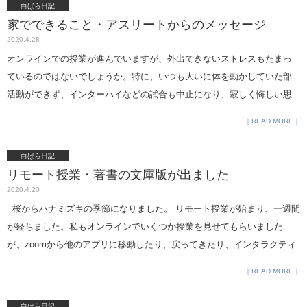
白ばら日記
が、まだ、タブレットが手元に届いていない新入生は配信が中心です。
家でできること・アスリートからのメッセージ
休校措置がどこまで伸びるのか予想がつかず、上級生同様、インタラク
2020.4.28
ティブな授業ができないかを検討中です。先日は2年生対象の特別講座に
オンラインでの授業が進んでいますが、外出できないストレスもたまっ
も１年生が参加できるように呼びかけました。私も、参加しましたが、
ているのではないでしょうか。特に、いつも大いに体を動かしていた部
質疑応答にも積極的に参加していました。担当の石渡から、以下報告で
活動ができず、インターハイなどの試合も中止になり、寂しく悔しい思
す。 4/30(木)放課後、「# 学びを止めるな 品女ver」ということで、始業
いをしている人は少なくないと思います。私も、来年、世界マスターズ
READ MORE
式やリモート授業開始から3週目にして品女の特徴の1つである特別講座
が日本に来るのを目標に、していたのですが、自宅周辺の野良猫くんた
を開催することができました。 このような状況でも学びを止めて欲しく
ちと同じくらいの行動半径になっています。それでも、季節の移り変わ
白ばら日記
ないという想いに賛同していただいた、静岡大学情報学部の板口典弘先
りは感じられます。 桜のあとは、八重桜になったなぁと思っていた
リモート授業・著書の文庫版が出ました
生をお招きし、zoomウェビナーというサービスを使い、品女初のオンラ
ら、 気の早い藤を見つけました。 自宅の桜はすでに実を結んでいま
2020.4.20
イン講座です。 対象は2年生でしたが、閲覧や簡単なQ&Aという形で1年
す。 部活動でも、配信を行っている部があると聞き、テニス部にメッセ
桜からハナミズキの季節になりました。 リモート授業が始まり、一週間
生にも参加してもらいました。 総数で200名以上の参加！ いまだに登校
ージを送りました。そして、伊達公子さんにお願いして、自宅でできる
が経ちました。私もオンラインでいくつか授業を見せてもらいました
ができていない1年生にとって、品女や先輩の雰囲気を知る良い機会にな
トレーニングを紹介してもらいました。他の部活の生徒にも、また部活
が、zoomから他のアプリに移動したり、戻ってきたり、インタラクティ
ったことと思います。 題して「心理学ってなにそれ？」。 巷に口語的に
に入っていない人、ご家族にも運動不足を解消するトレーニングになっ
ブに意見を言ったり、個人作業が入ったりと、テンポよく進んでいまし
溢れる「心理学」という言葉について、学問として正しい観点からのお
READ MORE
ているので、ご本人に許可を得て、こちらでも数回に分けて紹介してい
た。私は操作に慣れていないので、モタモタしてしまいましたが、生徒
話をいただきました。 講座始まってすぐのアンケートでは「心理学は文
きます。 ＊先が見えず、何かとストレスのたまる毎日かと思いますが、
はすでに通常の授業でも使っているので（若くて反射神経も高いし）さ
系」という回答が多くありましたが、おそらく終了後にはその考えは変
白ばら日記