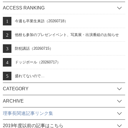
難しさもあると思います。そんなときのヒントにしていただけたら幸い
ここはカフェテリアの外側。今、モッコウバラが満開です。 花言葉に
ACCESS RANKING
です。 だいわ文庫より出版されました。
は、以下のようなものがあるそうです。 ・純潔（清く明るき・・・校歌
の歌詞のよう）・幼い頃の幸せな時間（品女で過ごす６年間が幸せな時
今週も卒業生来訪（20260718）
間でありますように）・素朴な美(素朴っていうところが、品女生らし
い） そして、このコンテナのある場所が、昔は何だったかというと、
他校も参加のプレゼンイベント、写真展・出演番組のお知らせ
校門だったんです。せっかくなので、古い卒業アルバムから写真を持っ
防犯講話（20260715）
てきて、本校の歴史を振り返りました。 今年の１年生が６年生になると
き、本校は１００周年を迎えます。今の困難な出来事も、きっと６年後
ドッジボール（20260717）
に振り返ったときは、あれが絆を深めたねと笑顔で語れる思い出になっ
ているはずです。 これは、新入生の集合写真。このように、いっしょに
盛れてないので…
写真を撮る日を楽しみにしています。 さて、生徒の皆さんに、今の校内
をご紹介。 各学年、始業式に備えて教室に並べておいた教材を、学年の
CATEGORY
教員総出で梱包しました。13日（月）を目標に届く予定です。 運送会
ARCHIVE
社各社に連絡したところ、1300個を各教室から下ろしてこの期限で運ん
でくれるところがなかなか見つからず、以前から企業コラボ先の紹介
理事長関連記事リンク集
や、SBPの発表会などでお世話になっている、西濃運輸さんが引き受け
てくれました。感謝！ ４，５，６年生が入る新校舎の紹介です。ここは
2019年度以前の記事はこちら