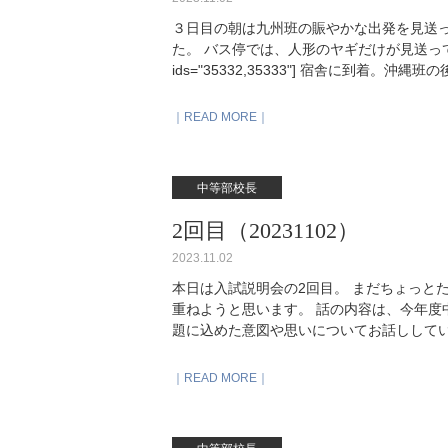
３日目の朝は九州班の賑やかな出発を見送
た。 バス停では、人形のヤギだけが見送ってくれました。 
ids="35332,35333"] 宿舎に到
プール、多くのショップやレストランを抱
地区のすぐ北に位置しています。 私は夕食
READ MORE
と食事をとっています。 観察場所までの道
星空を眺めると同時に、夜のビーチも楽し
中等部校長
2回目（20231102）
2023.11.02
本日は入試説明会の2回目。 まだちょっと
重ねようと思います。 話の内容は、今年度
題に込めた意図や思いについてお話しして
READ MORE