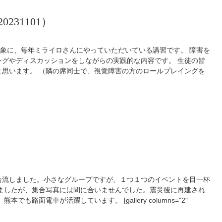
31101）
対象に、毎年ミライロさんにやっていただいている講習です。 障害を
グやディスカッションをしながらの実践的な内容です。 生徒の皆
思います。 （隣の席同士で、視覚障害の方のロールプレイングを
合流しました。小さなグループですが、１つ１つのイベントを目一杯
ましたが、集合写真には間に合いませんでした。震災後に再建され
も路面電車が活躍しています。 [gallery columns="2"
9"] 昼食会場の阿蘇ファームランド。周辺の紅葉がきれいです。 [gallery
280,35283"] スポーツカイト体験。みんな本当に上達が早く、インストラクター