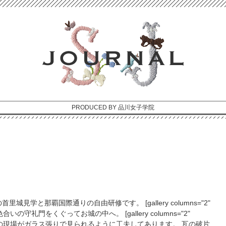
PRODUCED BY 品川女子学院
学と那覇国際通りの自由研修です。 [gallery columns="2"
] 独特の色合いの守礼門をくぐってお城の中へ。 [gallery columns="2"
5380"] 修復中の現場がガラス張りで見られるように工夫してあります。 瓦の破片