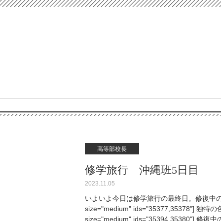
高等部校長
修学旅行 沖縄班5日目
2023.11.05
いよいよ今日は修学旅行の最終日。修復中の首里城見
size="medium" ids="35377,35378"
size="medium" ids="35394,3