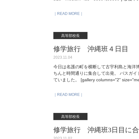
なども１つ１つ位置を確認して修復していく
きな絵が描いてありました。 見学が終わる
READ MORE
て、県庁前からいよいよ空港へ向かいます
た。 でも空港に到着してしまいました。は
か。 無事羽田空港に到着。最後の点呼と旅
高等部校長
修学旅行 沖縄班４日目
2023.11.04
今日は名護の町を横断して古宇利島と海洋博
ちんと時間通りに集合して出発。 バスガイ
ていました。 [gallery columns="2" siz
橋で一直線に渡ります。 オーシャンタワー
ていただいていたカメラマンの方に偶然お会
READ MORE
されはじめたビーチへ。日差しをよけるもの
した。ハートの形が分からないアングルです
食べる生徒もたくさんいて嬉しくなります。
高等部校長
念撮影。 [gallery columns="2" size=
ンネルで健やかに眠っているサメがいて微
修学旅行 沖縄班3日目に
た。この後、時間通りに出発して無事宿に
2023.11.02