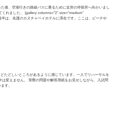
った後、空港行きの路線バスに乗るために近所の停留所へ向かいまし
[gallery columns="2" size="medium"
着。沖縄班の後半は、名護のカヌチャベイホテルに滞在です。ここは、ビーチや
える一大リゾートとなっています。米軍基地移設問題で揺れる辺野古
と星空観察ツアーから合流しました。旅行委員の指示に従って整然
は、建物の明かりがあるのでそんなに暗くありません。 生徒たちは
んでいました。明日は今帰仁村の古宇利島からスタートです。
たどたどしいところがあるように感じています。一人でリハーサルを
中は変えません。 実際の問題や解答用紙をお見せしながら、入試問
います。