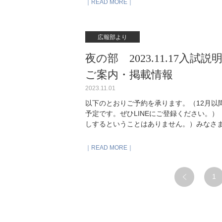
READ MORE
の方が驚いていました。あまりにも楽しくて、
columns="2" size="medium" ids
け、その後はチームでコースを回ります。一
広報部より
た後の記念撮影。 晴天の秋の１日を阿蘇山の麓で過ごしま
ids="35287,35275"] 宿に到着。
夜の部 2023.11.17入
感想を発表します。この後はお待ちかねの温
れがグループとしての一体感に繋がっている
ご案内・掲載情報
と３日、思い切り楽しんできてください。
2023.11.01
以下のとおりご予約を承ります。（12月以
予定です。ぜひLINEにご登録ください。
しするということはありません。）みなさま
日（土）15:00※先着順※6年生 1家庭
せん）。 ◇夜の部 入試説明会午前の入試説明
READ MORE
送にて実施・校舎見学なし18:10 受付
会入試説明会の「入試パート」のみを話し
会や模擬試験の保護者会等に参加したこと
1
話は通常の入試説明会と同じ内容です。理事長・
内放送にて実施・校舎見学なし18:10 
ちら ■掲載情報■2023.10.22 賢者