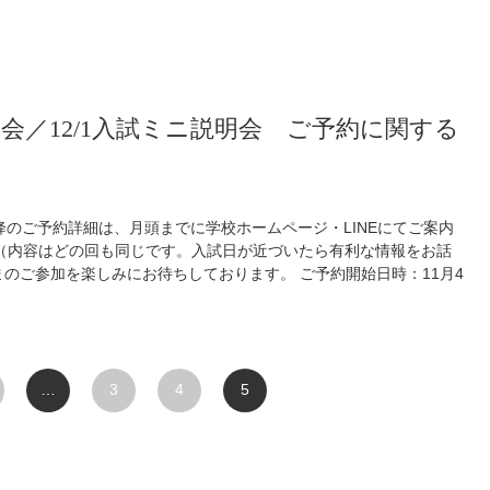
自宅に戻ってカイトを買うと宣言をしていた生徒も。 [gallery
="35289,35278"] インストラクターからフリスビーゴルフのレクチャーを受
人だけ驚異的なスコアを叩き出した生徒が優勝しました。 運動し
した。 [gallery columns="2" size="medium"
大きな温泉旅館です。 夕食は和食。17人のツアーなので、食後に全員が１日の
試説明会／12/1入試ミニ説明会 ご予約に関する
泉です。 朝の出発前。この班は毎回独特の点呼で盛り上がり、そ
ようでした。 私の方が出発が遅いので、バスを見送りました。あ
降のご予約詳細は、月頭までに学校ホームページ・LINEにてご案内
）（内容はどの回も同じです。入試日が近づいたら有利な情報をお話
のご参加を楽しみにお待ちしております。 ご予約開始日時：11月4
2名までとさせていただきます（2名の場合、親子でもご両親でも構いま
会と内容は同じです。11月17日（金）18:50-20:35 校内放
開始放送開始後からでもお入りいただけます。 ◇夜の部 入試ミニ説明
ます。教育方針や具体的な取り組みの話はありませんので、学校説明
がある方向けの内容です。「ミニ」と付いていますが、入試パートの
…
3
4
5
校長の話はございません。12月1日（金）18:50-19:50 校
受付開始放送開始後からでもお入りいただけます。 説明会のご予約はこ
の選択サクセッション 【第19回放送】品川女子学院の事業承継（本編）