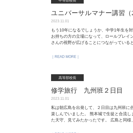
中等部校長
ユニバーサルマナー講習（202
2023.11.01
もう10年になるでしょうか、中学1年生を
お持ちの方の立場になって、ロールプレイン
さんの視野が広げることにつながっていると
試みている様子です。）
READ MORE
高等部校長
修学旅行 九州班２日目
2023.11.01
私は朝広島を出発して、２日目は九州班に
楽しんでいました。 熊本城で生徒と合流し
た天守、見てみたかったです。 広島と同様、熊本で
size="medium" ids="35279,3526
size="medium" ids="35271,35