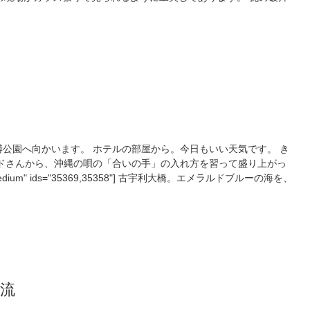
ようです。 城壁からみた首里城の境内。本殿は修復中ですので大
とすぐにアイスを食べ始める生徒も。 国際通りの自由研修を終え
。到着する直前には、帰りたくないという声があちこちで聞かれまし
たしてスーツケースの重量は規定の範囲内に収まっているでしょう
行委員の挨拶で締めくくりました。
公園へ向かいます。 ホテルの部屋から。今日もいい天気です。 き
ドさんから、沖縄の唄の「合いの手」の入れ方を習って盛り上がっ
e="medium" ids="35369,35358"] 古宇利大橋。エメラルドブルーの海を、
までは自動運転のカートで。 タワーの上で記念撮影。以前本校に来
いしたので撮っていただきました。 ハートロックという最近注目
がないので暑い！ 裸足になった生徒は砂を落とすのが大変そうで
いません。 海岸沿いのホテルでタコライスの昼食です。２皿目を
 ハイビスカスが咲く公園を移動します。 美ら海水族館入口での記
"medium" ids="35365,35366"] 生徒は思い思いに水族館を見学。水槽下のト
笑ましい光景です。右側のマナティーもずっと一緒に泳いでいまし
合流
戻りました。