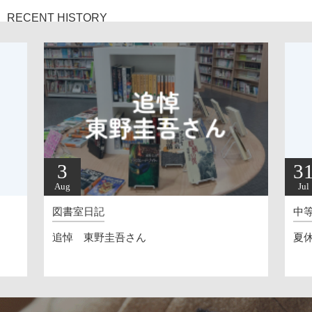
RECENT HISTORY
3
31
Aug
Jul
図書室日記
中等
追悼 東野圭吾さん
夏休み