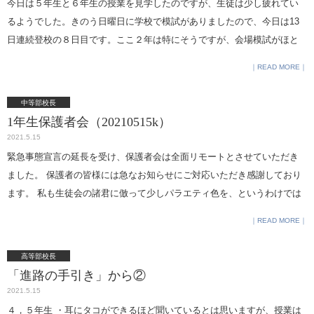
今日は５年生と６年生の授業を見学したのですが、生徒は少し疲れてい
す その翌日：昼休みにプレゼンの結果が張り出され、点数、順位と学校
るようでした。きのう日曜日に学校で模試がありましたので、今日は13
からの出資金額が発表されます。４時間目終了１分後にはその場所が悲
日連続登校の８日目です。ここ２年は特にそうですが、会場模試がほと
鳴に包まれ、毎年わかっていても事件が起きたと錯覚します。（今年は
んど実施されないのと、授業時間を確保するために年に数日このような
自粛をお願いします。） 7/19設立登記：各クラスの取締役が集まり、会
READ MORE
日が設定されています。 ５年生は文理に分かれた専門性の高い授業が始
社の定款、登記簿、投資契約書、銀行融資契約書などを作成し、総勘定
まり、CBL／起業体験などの総合学習も行っています。例年ならクラブ活
元帳や領収書管理台帳などのフォームが配られます。最後、登記簿に法
中等部校長
動も最上級生として運営しなければなりません。今年はクラブは原則活
務局の印が押されるときは、東京証券取引所の打鐘にも負けない雰囲気
1年生保護者会（20210515k）
動停止中ですが、それでも５年は大変です。 ６年生は今年に入って２回
です。 写真部生徒撮影（お店から掲載許可をいただいています）再度北
2021.5.15
目の模試でしたが、まだ結果も返ってきていないので不安だと思いま
品川の古い町並みから、慶応元年創業の丸屋履物店。このお店も株式会
緊急事態宣言の延長を受け、保護者会は全面リモートとさせていただき
す。昨年などはリモート期間でしたから、この時期は全く模試が行え
社です。
ました。 保護者の皆様には急なお知らせにご対応いただき感謝しており
ず、生徒の要望もあって過去問を使った手作りの模試をしました。（現
ます。 私も生徒会の諸君に倣って少しパラエティ色を、というわけでは
４年の数学科佐藤が、ひとりひとりの個票を作ってくれました。）それ
ありませんが、ご挨拶の中で授業動画などを紹介して動きを出してみま
READ MORE
と比べれば、きちんとした模試を受けられるのはいいことですが、６年
した。 早く状況が落ち着いて、リアルに楽しいお付き合いが始まる時期
生にはいくら勉強をしても自分の力が実感しにくい時期でもあります。
が来ることを祈念しております。
高等部校長
６年のこの時期に一番重きを置いてほしいのは、自分は一定時間コンス
「進路の手引き」から②
タントに勉強しているという事実です。じきに模試の結果が返ってきま
2021.5.15
すが、それは弱点の確認に使うものであって、一喜一憂するものではあ
４，５年生 ・耳にタコができるほど聞いているとは思いますが、授業は
りません。効率よく勉強する、という言葉をよく聞きますが、受験勉強