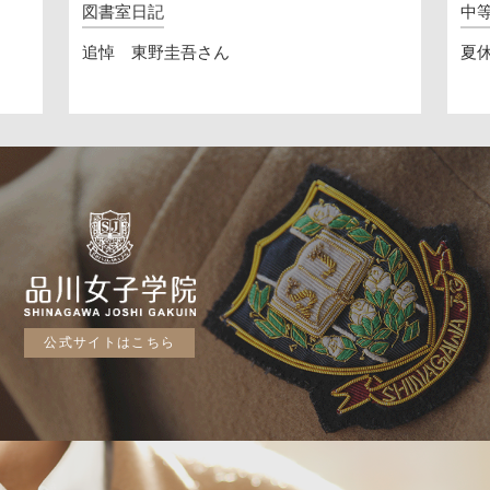
図書室日記
中
追悼 東野圭吾さん
夏休
公式サイトはこちら