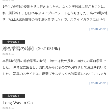
ちょうど、昨年度６年生の卒業アルバムの最終確認をしていますが、校
1年生の理科の授業を見に行きましたら、なんと実験班に混ざることに。
外授業の食事風景や体育祭で声援を送る楽しそうな表情を見ていると、
私（国語科）、ほぼ35年ぶりにプレパラートを作りました。高2の選択地
何かもう遙か昔の写真を見ているような気になります。今の生徒たちの
学（私は絶滅危惧種の地学選択者でした）で、スライドガラスに貼り付
卒業アルバムが、表情の見えない写真ばかりになってしまわないよう、
けた岩石をグラインダーで削って結晶を見て以来です。 そういうことっ
READ MORE
感染の早い収束を祈るばかりです。 写真部生徒撮影。古くから北品川に
て、忘れないんですよね。 実験の手順もさることながら、片付けの時に
鎮座する品川神社手水舎の龍です。今でもちゃんと水を吐いているので
流れるように分担して作業を終わらせるのを見て、まだ中1の5月だよ
中等部校長
しょうか。この神社の境内には品川富士なる岩山がありますが、転ぶと
ね、と驚きました。 私がのろのろとスライドガラスを洗っていたら、
総合学習の時間（20210519k）
必ず血が出そうな山道ですので、登るときは注意してください。
「顕微鏡は私が片付けておきますから」と。 生徒はいろんなところで育
2021.5.19
っています。 （生徒に混ざって見分けがつかない、わけはないです
本日6時間目の総合学習の時間、1年生は校外授業に向けての事前学習で
ね。）
した。 体育館に集合し、訪問先から代表の方をお招きしてお話を伺いま
した。 写真のスライドは、廃棄プラスチックの諸問題について。ちょう
ど今日、授業見学をした地理の時間に関連した事項を扱っていました
READ MORE
ね。 単発ではなく、事前事後学習というタテ糸と、さまざまな（教科
の）授業というヨコ糸を組み合わせて、効果的な体験学習になるよう考
高等部校長
えています。 お話をしてくださったのがどこのどなたかは、6月の校外授
Long Way to Go
業報告までのお楽しみということにしておきましょう。 昨年度からのお
2021.5.19