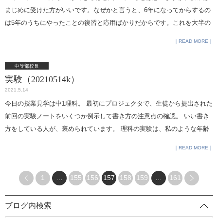
まじめに受けた方がいいです。なぜかと言うと、6年になってからするの
は誰もが初めてですから、そんなに差はありません。それよりも、自分
は5年のうちにやったことの復習と応用ばかりだからです。これを大半の
なりに毎日しっかり勉強しているのだという事実に自信を持ってほし
人が忘れているので、5年までにしっかり覚えていれば大きな武器になり
い、そう思います。 柔らかな雰囲気で作られた、６年生の体育祭横断
READ MORE
ます。 ・定期試験は必ず取り組んだ方がいいです。いきなり受験勉強に
幕。C棟４階～５階の階段手すりに飾ってありました。淡い色合いと、教
なった時に、勉強習慣がないと辛いと思います。（中学の時から定期試
員の表情と、ところどころに舞い散る桜が、書かれたフレーズに見事に
中等部校長
験を意識して勉強してきたとのこと。まず２，３週間のスパンで計画的
合っています。
実験（20210514k）
に勉強できなければ、６年になって１年スパンでの勉強に移行するのは
2021.5.14
難しい。） ５，６年生 ・英語外部検定は取っておいてよかったです。上
今日の授業見学は中1理科。 最初にプロジェクタで、生徒から提出された
智では加点となり、他の大学では英語の試験の点数換算で満点扱いにな
前回の実験ノートをいくつか例示して書き方の注意点の確認。 いい書き
るところもあります。受験が連続してある際に１科目免除されることは
方をしている人が、褒められています。 理科の実験は、私のような年齢
身体面でとても楽でした。（外部試験のスコアを持っておくことは、入
になってもワクワクするものです。 それを、確実な方法論と手順によっ
READ MORE
試形式に幅が出るだけではありません。入試当日、張り詰めた状態で２
て、中身のあるものにしていくのが授業。 繰り返すことによって、自然
科目終了したのち、すぐ家に帰れるか、90～120分の英語の試験をさらに
に科学的な思考法が身につくと思います。
受けるか、の差になることもあります。） 写真部生徒撮影。学校からわ
1
…
155
156
157
158
159
…
161
ずか３～４分のところにある路地で、井戸は現役です。今週来週とリモ
ートで保護者会が行われますが、次回保護者会に見えたときには、ぜひ
ブログ内検索
帰りに古い北品川の町並みを歩いてみてください。