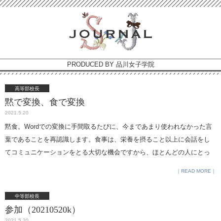
PRODUCED BY 品川女子学院
高等部校長
黙で変換、食で変換
2021.5.20
黙食。Wordでの変換に手間取るたびに、今まであまり使われなかった言
葉であることを再認識します。食事は、栄養を摂ること以上に会話をし
てコミュニケーションをとる大切な機会ですから、ほとんどの人にとっ
て、今の状況は食事の楽しみの多くを奪ってしまっているでしょう。 今
READ MORE
日も昼休みに様子を見に行ったのですが、ちゃんと黙食していました。
モニターに何かを映しているクラスもありますが、上級生の多くはiPad
中等部校長
を見ながら黙々と食べています。喋っていないことに安心もしますが、
参加（20210520k）
とても楽しいはずの時間を奪っていることに後ろめたさも感じます。 今
2021.5.20