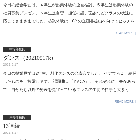
付き合いで、私も再び現地を訪問できることを楽しみにしています。 今
今日の総合学習は、４年生が起業体験の企画検討、５年生は起業体験の
日は、「匂わせ」で終わることにしましょうか（笑）
社員募集プレゼン、６年生は自習、担任の話、面談などクラスの状況に
応じてさまざまでした。起業体験は、6/4の企画書提出へ向けてピッチを
上げていかなければなりませんが、４年生は進捗に大分差があるようで
READ MORE
した。５年生は、各クラスの起業体験チームが社員をリクルートするプ
レゼンをしていました。（５年は参加が任意のため）さすがに経験を積
中等部校長
んでいるだけあって、短い時間にポイントをまとめた効果的な発表で、
ダンス（20210517k）
どのチームも大きな拍手をもらっていました。 今年の起業体験は３年生
2021.5.17
も参加するため数が多く、多様な企画が出てくるのが楽しみですが、こ
今日の授業見学は2年生。創作ダンスの発表会でした。 ペアで考え、練習
の後４ヶ月以上も続く長いプログラムです。１学期で大きな節目となる
したものを、披露します。 課題曲は『YMCA』。 それぞれに工夫があっ
イベントを簡単にご紹介します。 6/16事業計画書提出：企業理念、事業
て、自分たち以外の発表を見守っているクラスの生徒の拍手も大きく、
内容、役職者・社員、出資額、販売品、販売見積もりなどをしっかり検
楽しい雰囲気でした。 （私の世代にはヒデキのダンスが目に浮かびます
READ MORE
討して記入します。ファンド（学校）が審査を委託するサポート委員に
が、生徒諸君はわかるかなあ、わっかんねえだろうなあ。何もかも皆、
渡る資料ですから重要です。夏休みの宿題レベルかそれ以上の課題で
懐かしい。←70年代のネタを3つ並べてみました。）
高等部校長
す。 6/23起業体験プレゼンテーション：各クラスがファンドから投資を
13連続
引き出すため、真剣勝負のプレゼンが行われます。毎年新しいサポート
2021.5.17
委員のどなたかが、うちの社員のプレゼンよりはるかに上手と言われま