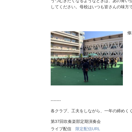
うつむきたくなるようなときは、あの青い
してください。母校はいつも皆さんの味方
修
-------
各クラブ、工夫をしながら、一年の締めく
第37回吹奏楽部定期演奏会
ライブ配信
限定配信URL