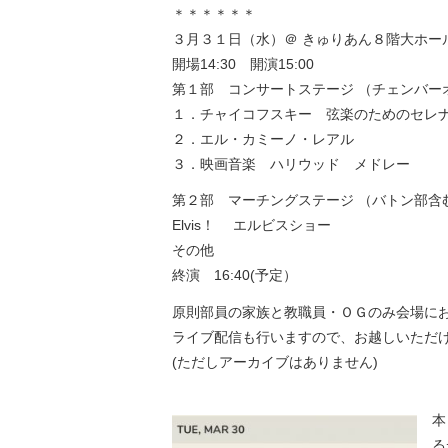
＊＊＊＊＊＊
３月３１日（水）＠ きゅりあん８階大ホー
開場14:30 開演15:00
第１部 コンサートステージ （チェンバー
１．チャイコフスキー 弦楽のためのセレ
２．エル・カミーノ・レアル
３．映画音楽 ハリウッド メドレー
第２部 マーチングステージ （バトン部含
Elvis！ エルビスショー
その他
終演 16:40(予定）
原則部員の家族と教職員・ＯＧのみ会場に
ライブ配信も行いますので、お越しいただ
(ただしアーカイブはありません)
本
る