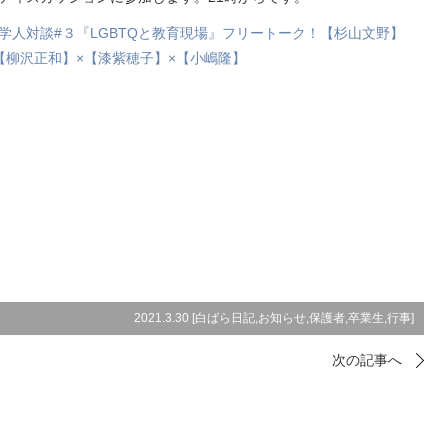
学人対談#３『LGBTQと教育現場』フリートーク！【杉山文野】
【柳沢正和】×【漆紫穂子】×【小嶋隆】
2021.3.30 [
白ばら日記
,
お知らせ
,
保護者
,
卒業生
,
行事
]
次の記事へ